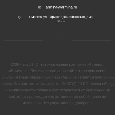
armina@armina.ru
г. Москва, ул.Шарикоподшипниковская, д.38,
стр.1
2006 - 2026 © Оптово-розничная компания «Армина»
«Внимание! Вся информация на сайте о товарах носит
исключительно справочный характер и не является публичной
офертой в соответствии со статьей 437(2) ГК РФ. Внешний вид
и комплектность товара могут отличаться от указанных на
сайте, т.к. производитель оставляет за собой право на
изменения без уведомления дилеров.»