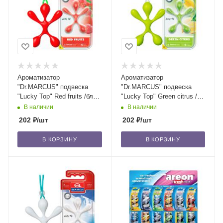
Ароматизатор
Ароматизатор
"Dr.MARCUS" подвеска
"Dr.MARCUS" подвеска
"Lucky Top" Red fruits /блок
"Lucky Top" Green citrus /
14/56
блок 14/56
В наличии
В наличии
202
₽
/шт
202
₽
/шт
В КОРЗИНУ
В КОРЗИНУ