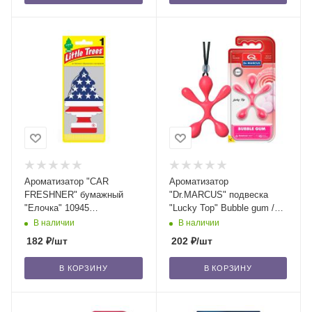
Ароматизатор "CAR
Ароматизатор
FRESHNER" бумажный
"Dr.MARCUS" подвеска
"Елочка" 10945
"Lucky Top" Bubble gum /
"Американский флаг"
блок 14/56
В наличии
В наличии
(Vanilla Pride) /блок 24/144
182
₽
/шт
202
₽
/шт
В КОРЗИНУ
В КОРЗИНУ