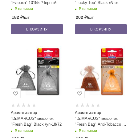
"Елочка" 10155 "Черный
"Lucky Top" Black /блок
лед" (Black Ice) /блок
14/56
В наличии
В наличии
24/144
182
₽
/шт
202
₽
/шт
В КОРЗИНУ
В КОРЗИНУ
Ароматизатор
Ароматизатор
"Dr.MARСUS" мешочек
"Dr.MARСUS" мешочек
"Fresh Bag" Black /уп-18/72
"Fresh Bag" Anti-Tobacco /
уп-18/72
В наличии
В наличии