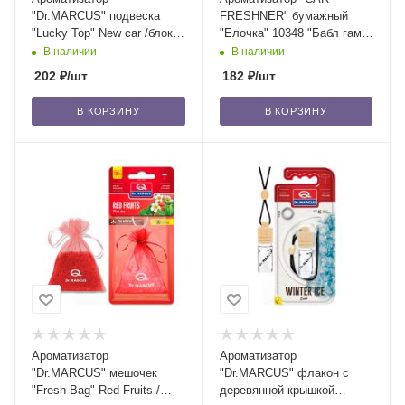
"Dr.MARCUS" подвеска
FRESHNER" бумажный
"Lucky Top" New car /блок
"Елочка" 10348 "Бабл гам"
14/56
(Bubble Gum) /блок 24/144
В наличии
В наличии
202
₽
/шт
182
₽
/шт
В КОРЗИНУ
В КОРЗИНУ
Ароматизатор
Ароматизатор
"Dr.MARСUS" мешочек
"Dr.MARCUS" флакон с
"Fresh Bag" Red Fruits /
деревянной крышкой