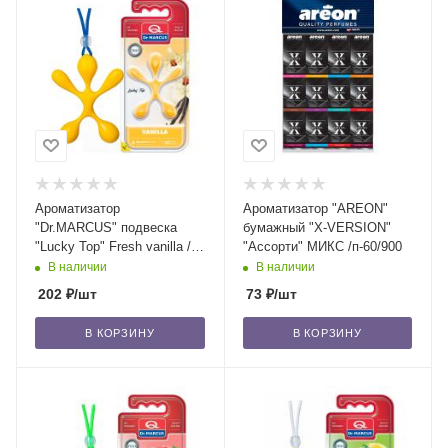
Ароматизатор
Ароматизатор "AREON"
"Dr.MARCUS" подвеска
бумажный "X-VERSION"
"Lucky Top" Fresh vanilla /
"Ассорти" МИКС /п-60/900
блок 14/56
В наличии
В наличии
202
₽
/шт
73
₽
/шт
В КОРЗИНУ
В КОРЗИНУ