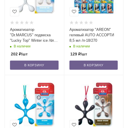
Ароматизатор
Ароматизатор "AREON"
"Dr.MARCUS" подвеска
гелевый AUTO АССОРТИ
"Lucky Top" Winter ice /блок
8,5 мл /п-18/270
14/56
В наличии
В наличии
202
₽
/шт
129
₽
/шт
В КОРЗИНУ
В КОРЗИНУ