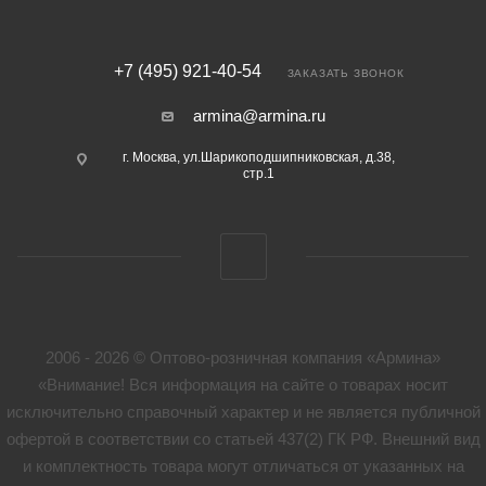
+7 (495) 921-40-54
ЗАКАЗАТЬ ЗВОНОК
armina@armina.ru
г. Москва, ул.Шарикоподшипниковская, д.38,
стр.1
2006 - 2026 © Оптово-розничная компания «Армина»
«Внимание! Вся информация на сайте о товарах носит
исключительно справочный характер и не является публичной
офертой в соответствии со статьей 437(2) ГК РФ. Внешний вид
и комплектность товара могут отличаться от указанных на