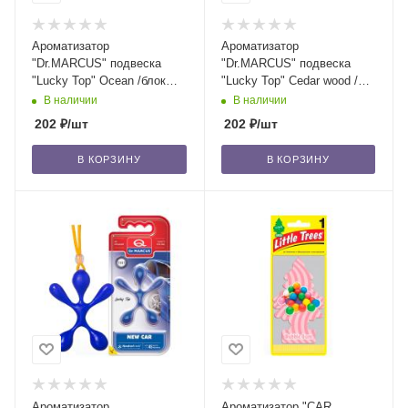
Ароматизатор
Ароматизатор
"Dr.MARCUS" подвеска
"Dr.MARCUS" подвеска
"Lucky Top" Ocean /блок
"Lucky Top" Cedar wood /
14/56
блок 14/56
В наличии
В наличии
202
₽
/шт
202
₽
/шт
В КОРЗИНУ
В КОРЗИНУ
Ароматизатор
Ароматизатор "CAR