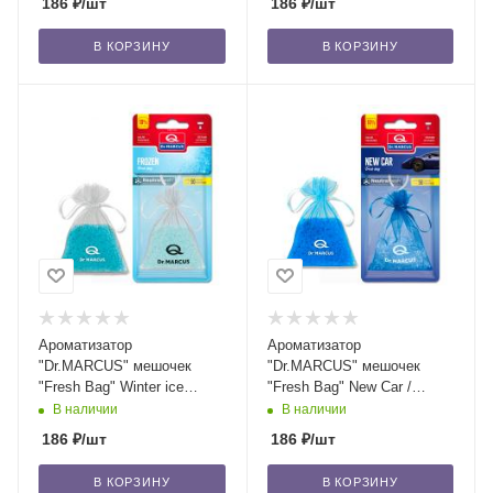
186
₽
/шт
186
₽
/шт
В КОРЗИНУ
В КОРЗИНУ
Ароматизатор
Ароматизатор
"Dr.MARСUS" мешочек
"Dr.MARСUS" мешочек
"Fresh Bag" Winter ice
"Fresh Bag" New Car /
(frozen)/уп-18/72
уп-18/72
В наличии
В наличии
186
₽
/шт
186
₽
/шт
В КОРЗИНУ
В КОРЗИНУ