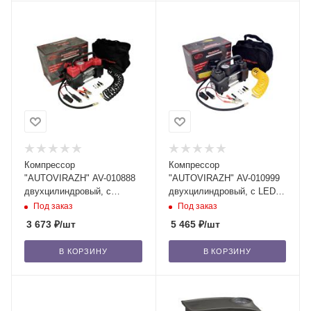
Компрессор
Компрессор
"AUTOVIRAZH" AV-010888
"AUTOVIRAZH" AV-010999
двухцилиндровый, с
двухцилиндровый, с LED
адаптером к АКБ, 85 л/мин,
фонарем, 95 л/мин, 12V,
Под заказ
Под заказ
12V, 200 Вт /6
200 Вт /6
3 673
₽
/шт
5 465
₽
/шт
В КОРЗИНУ
В КОРЗИНУ