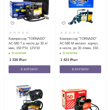
Компрессор "TORNADO"
Компрессор "TORNADO"
AC-580 Т в чехле до 30 л/
AC-580 М металл. корпус,
мин, 150 PSI, 12V/10
в чехле, до 30 л/мин, 150
PSI, 12В /8
В наличии
В наличии
1 336
₽
/шт
1 421
₽
/шт
В КОРЗИНУ
В КОРЗИНУ