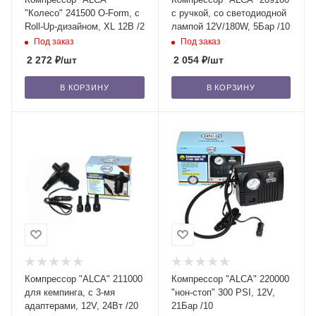
"Колесо" 241500 O-Form, с
с ручкой, со светодиодной
Roll-Up-дизайном, XL 12В /2
лампой 12V/180W, 5Бар /10
Под заказ
Под заказ
2 272
₽
/шт
2 054
₽
/шт
В КОРЗИНУ
В КОРЗИНУ
Компрессор "ALCA" 211000
Компрессор "ALCA" 220000
для кемпинга, с 3-мя
"нон-стоп" 300 PSI, 12V,
адаптерами, 12V, 24Вт /20
21Бар /10