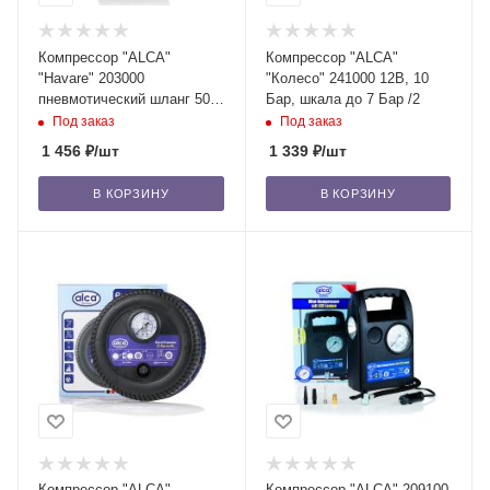
Компрессор "ALCA"
Компрессор "ALCA"
"Havare" 203000
"Колесо" 241000 12В, 10
пневмотический шланг 50
Бар, шкала до 7 Бар /2
см, 12В 15 л/мин, кабель 3
Под заказ
Под заказ
см /6
1 456
₽
/шт
1 339
₽
/шт
В КОРЗИНУ
В КОРЗИНУ
Компрессор "ALCA"
Компрессор "ALCA" 209100