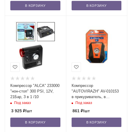
В КОРЗИНУ
В КОРЗИНУ
Компрессор "ALCA" 233000
Компрессор
"нон-стоп" 300 PSI, 12V,
"AUTOVIRAZH" AV-010153
21Бар, 3 в 1 /10
в прикуриватель, в
блистере, 12V, 25 л\мин.
Под заказ
Под заказ
/10
3 925
₽
/шт
861
₽
/шт
В КОРЗИНУ
В КОРЗИНУ