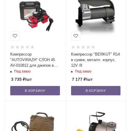
Компрессор
Компрессор "BERKUT" R14
"AUTOVIRAZH" СЛОН 45
в сумке, металл. корпус,
AV-010812 для джипов в
12V /8
кейсе, OFF ROAD, 12V /8
Под заказ
Под заказ
3 735
₽
/шт
7 177
₽
/шт
В КОРЗИНУ
В КОРЗИНУ