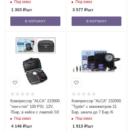
Под заказ
Под заказ
1 303
₽
/шт
3 577
₽
/шт
В КОРЗИНУ
В КОРЗИНУ
Компрессор "ALCA" 223000
Компрессор "ALCA" 232000
"нон-стоп" 100 PSI, 12V,
"Турбо" с манометром 21
7Бар, в кейсе с лампой /10
Бар, шкала до 7 Бар /6
Под заказ
Под заказ
4 146
₽
/шт
1 913
₽
/шт