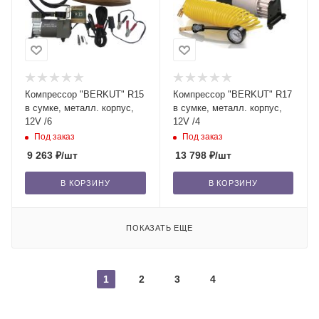
Компрессор "BERKUT" R15
Компрессор "BERKUT" R17
в сумке, металл. корпус,
в сумке, металл. корпус,
12V /6
12V /4
Под заказ
Под заказ
9 263
₽
/шт
13 798
₽
/шт
В КОРЗИНУ
В КОРЗИНУ
ПОКАЗАТЬ ЕЩЕ
1
2
3
4