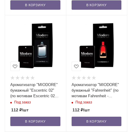
В КОРЗИНУ
В КОРЗИНУ
Ароматизатор "MIODORE"
Ароматизатор "MIODORE"
бумажный "Escentric 02"
бумажный "Fahrenheit" (по
(по мотивам Escentric 02
мотивам Fahrenheit -
(Molecules)/22
Christian Dior)/22
Под заказ
Под заказ
112
₽
/шт
112
₽
/шт
В КОРЗИНУ
В КОРЗИНУ