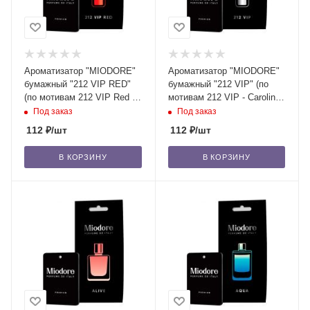
Ароматизатор "MIODORE"
Ароматизатор "MIODORE"
бумажный "212 VIP RED"
бумажный "212 VIP" (по
(по мотивам 212 VIP Red -
мотивам 212 VIP - Carolina
Carolina Herrera)/22
Herrera)/22
Под заказ
Под заказ
112
₽
/шт
112
₽
/шт
В КОРЗИНУ
В КОРЗИНУ