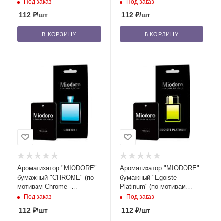
Chanel)/22
HUGO BOSS)/22
Под заказ
Под заказ
112
₽
/шт
112
₽
/шт
В КОРЗИНУ
В КОРЗИНУ
Ароматизатор "MIODORE"
Ароматизатор "MIODORE"
бумажный "CHROME" (по
бумажный "Egoistе
мотивам Chrome -
Platinum" (по мотивам
Azzaro)/22
Egoistе Platinum -
Под заказ
Под заказ
Chanel)/22
112
₽
/шт
112
₽
/шт