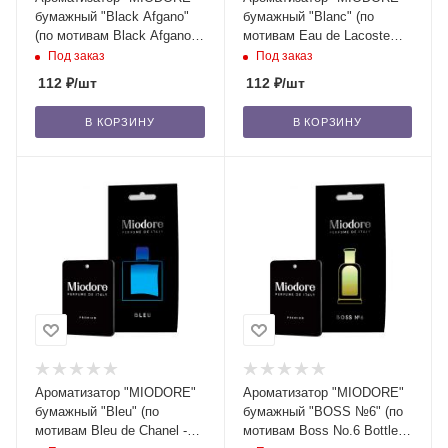
бумажный "Black Afgano"
бумажный "Blanc" (по
(по мотивам Black Afgano -
мотивам Eau de Lacoste
Nasomatto)/22
L.12.12: Blanc - Lacoste)/22
Под заказ
Под заказ
112
₽
/шт
112
₽
/шт
В КОРЗИНУ
В КОРЗИНУ
Ароматизатор "MIODORE"
Ароматизатор "MIODORE"
бумажный "Bleu" (по
бумажный "BOSS №6" (по
мотивам Bleu de Chanel -
мотивам Boss No.6 Bottled -