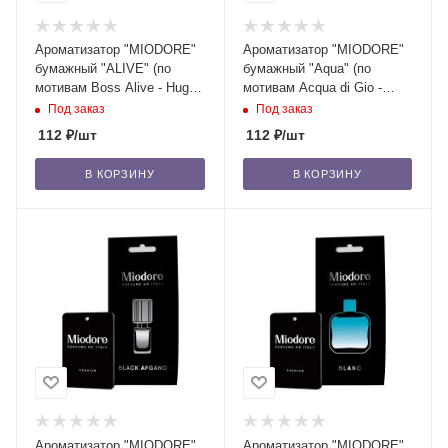
Ароматизатор "MIODORE"
Ароматизатор "MIODORE"
бумажный "ALIVE" (по
бумажный "Aqua" (по
мотивам Boss Alive - Hugo
мотивам Acqua di Gio -
Boss)/22
Armani)/22
Под заказ
Под заказ
112
₽
/шт
112
₽
/шт
В КОРЗИНУ
В КОРЗИНУ
Ароматизатор "MIODORE"
Ароматизатор "MIODORE"