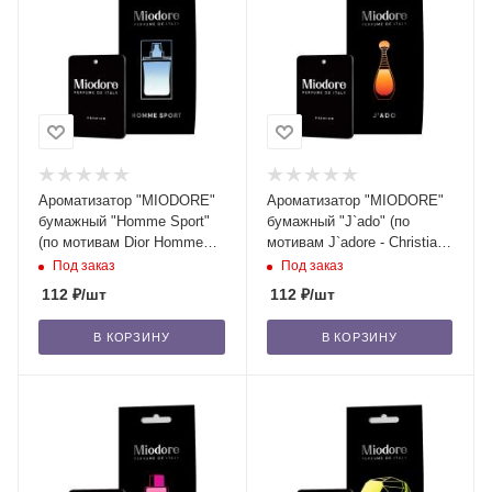
Ароматизатор "MIODORE"
Ароматизатор "MIODORE"
бумажный "Homme Sport"
бумажный "J`ado" (по
(по мотивам Dior Homme
мотивам J`adore - Christian
Sport - C. DIOR)/22
Dior)/22
Под заказ
Под заказ
112
₽
/шт
112
₽
/шт
В КОРЗИНУ
В КОРЗИНУ