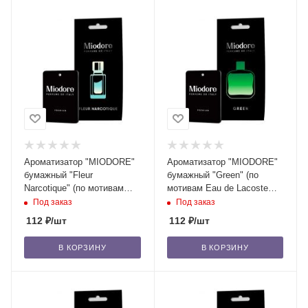
Ароматизатор "MIODORE"
Ароматизатор "MIODORE"
бумажный "Fleur
бумажный "Green" (по
Narcotique" (по мотивам
мотивам Eau de Lacoste
Fleur Narcotique - Ex
L.12.12: Vert - Lacoste)/22
Под заказ
Под заказ
Nihilo)/22
112
₽
/шт
112
₽
/шт
В КОРЗИНУ
В КОРЗИНУ