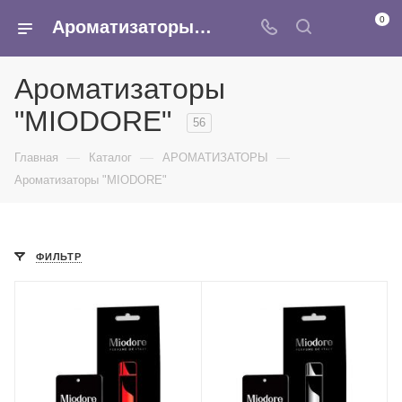
0
Ароматизаторы "MIODORE" - купить оптом в интернет-магазине Армина
Ароматизаторы
"MIODORE"
56
—
—
—
Главная
Каталог
АРОМАТИЗАТОРЫ
Ароматизаторы "MIODORE"
ФИЛЬТР