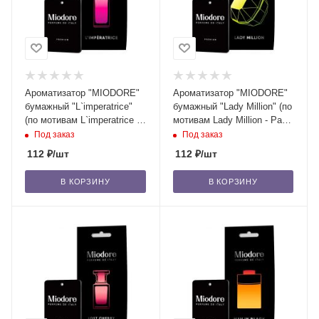
Ароматизатор "MIODORE"
Ароматизатор "MIODORE"
бумажный "L`imperatrice"
бумажный "Lady Million" (по
(по мотивам L`imperatrice -
мотивам Lady Million - Paco
D&G)/22
Rabanne)/22
Под заказ
Под заказ
112
₽
/шт
112
₽
/шт
В КОРЗИНУ
В КОРЗИНУ