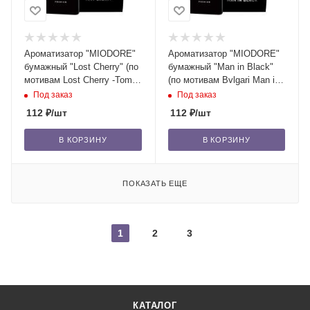
Ароматизатор "MIODORE"
Ароматизатор "MIODORE"
бумажный "Lost Cherry" (по
бумажный "Man in Black"
мотивам Lost Cherry -Tom
(по мотивам Bvlgari Man in
Ford)/22
Black - Bvlgari)/22
Под заказ
Под заказ
112
₽
/шт
112
₽
/шт
В КОРЗИНУ
В КОРЗИНУ
ПОКАЗАТЬ ЕЩЕ
1
2
3
КАТАЛОГ