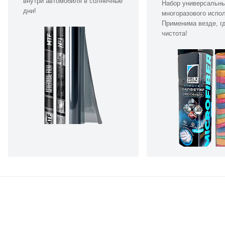
внутри автомобиля в солнечные
Набор универсальн
дни!
многоразового испо
Применима везде, г
чистота!