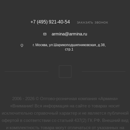
+7 (495) 921-40-54
ЗАКАЗАТЬ ЗВОНОК
armina@armina.ru
г. Москва, ул.Шарикоподшипниковская, д.38,
стр.1
2006 - 2026 © Оптово-розничная компания «Армина»
«Внимание! Вся информация на сайте о товарах носит
исключительно справочный характер и не является публичной
офертой в соответствии со статьей 437(2) ГК РФ. Внешний вид
и комплектность товара могут отличаться от указанных на