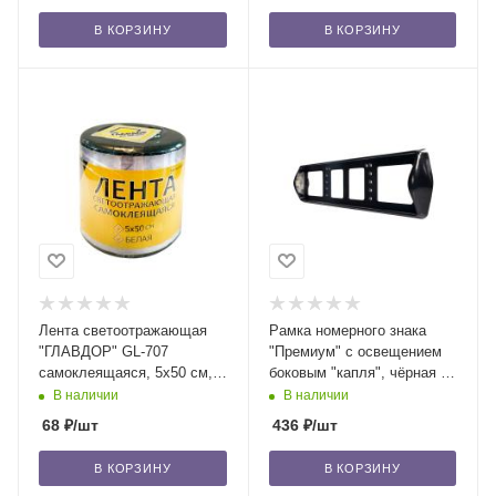
В КОРЗИНУ
В КОРЗИНУ
Лента светоотражающая
Рамка номерного знака
"ГЛАВДОР" GL-707
"Премиум" с освещением
самоклеящаяся, 5х50 см,
боковым "капля", чёрная (2)
белая /30
/20
В наличии
В наличии
68
₽
/шт
436
₽
/шт
В КОРЗИНУ
В КОРЗИНУ