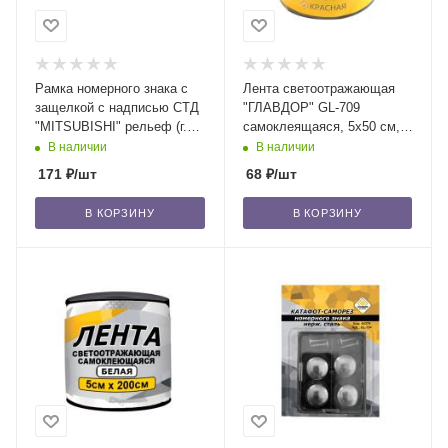
Рамка номерного знака с
Лента светоотражающая
защелкой с надписью СТД
"ГЛАВДОР" GL-709
"MITSUBISHI" рельеф (г.
самоклеящаяся, 5х50 см,
Новосибирск) /30
красная /30
В наличии
В наличии
171
₽
/шт
68
₽
/шт
В КОРЗИНУ
В КОРЗИНУ