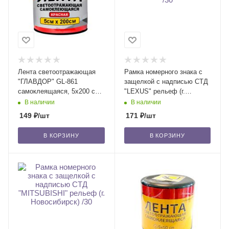
Лента светоотражающая
Рамка номерного знака с
"ГЛАВДОР" GL-861
защелкой с надписью СТД
самоклеящаяся, 5х200 см,
"LEXUS" рельеф (г.
красная /30
Новосибирск) /30
В наличии
В наличии
149
₽
/шт
171
₽
/шт
В КОРЗИНУ
В КОРЗИНУ