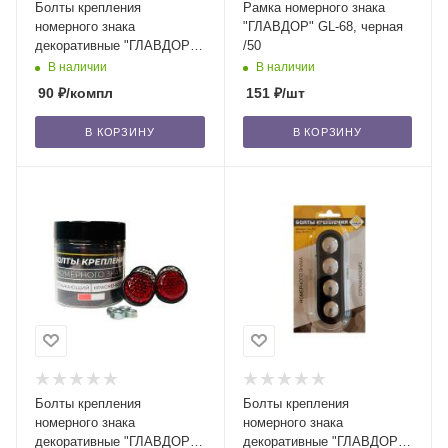
Болты крепления
Рамка номерного знака
номерного знака
"ГЛАВДОР" GL-68, черная
декоративные "ГЛАВДОР"
/50
GL-133 отражающие, белые
В наличии
В наличии
(4 шт.) /26
90
₽
/компл
151
₽
/шт
В КОРЗИНУ
В КОРЗИНУ
Болты крепления
Болты крепления
номерного знака
номерного знака
декоративные "ГЛАВДОР"
декоративные "ГЛАВДОР"