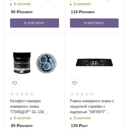
GL-109 отражающие,
GL-753 нерж. сталь (4 шт.)
В наличии
В наличии
красно-белые (4 шт.) /26
/20
90
₽
/компл
118
₽
/компл
В КОРЗИНУ
В КОРЗИНУ
Катафот-саморез
Рамка номерного знака с
номерного знака
защелкой серебро с
"ГЛАВДОР" GL-134
надписью "INFINITI"
отражающий, белый (4 шт.)
рельеф (г. Новосибирск) /30
В наличии
В наличии
/20
85
₽
/компл
139
₽
/шт