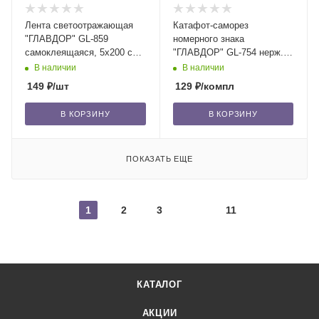
Лента светоотражающая
Катафот-саморез
"ГЛАВДОР" GL-859
номерного знака
самоклеящаяся, 5х200 см,
"ГЛАВДОР" GL-754 нерж.
белая /30
сталь (4 шт.) /20
В наличии
В наличии
149
₽
/шт
129
₽
/компл
В КОРЗИНУ
В КОРЗИНУ
ПОКАЗАТЬ ЕЩЕ
1
2
3
11
КАТАЛОГ
АКЦИИ