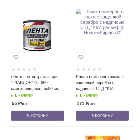
Лента светоотражающая
Рамка номерного знака с
"ГЛАВДОР" GL-850
защелкой серебро с
самоклеящаяся, 5х50 см,
надписью СТД "KIA"
красно-белая, стрелка /30
рельеф (г. Новосибирск) /30
В наличии
В наличии
55
₽
/шт
171
₽
/шт
В КОРЗИНУ
В КОРЗИНУ