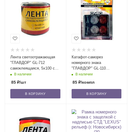
Лента светоотражающая
Катафот-саморез
"ГЛАВДОР" GL-712
номерного знака
самоклеящаяся, 5х100 см,
"ГЛАВДОР" GL-110
красная /30
отражающий, красно-белый
В наличии
В наличии
(4 шт.) /30
85
₽
/шт
85
₽
/компл
В КОРЗИНУ
В КОРЗИНУ