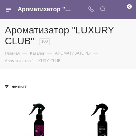
0
Ароматизатор "LUXURY CLUB" - купить оптом в интернет-магазине Армина
Ароматизатор "LUXURY
CLUB"
100
—
—
—
Главная
Каталог
АРОМАТИЗАТОРЫ
Ароматизатор "LUXURY CLUB"
ФИЛЬТР