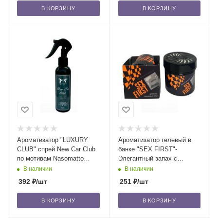
В КОРЗИНУ
В КОРЗИНУ
Ароматизатор "LUXURY
Ароматизатор гелевый в
CLUB" спрей New Car Club
банке "SEX FIRST"-
по мотивам Nasomatto
Элегантный запах с
Black Afgano/24
древесными нотами и
В наличии
В наличии
легким шлейфом /24
392
₽
/шт
251
₽
/шт
В КОРЗИНУ
В КОРЗИНУ