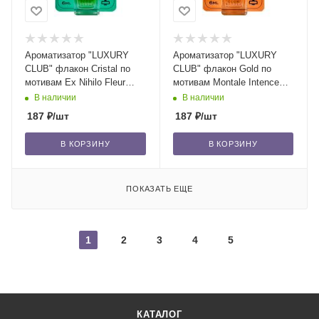
Ароматизатор "LUXURY
Ароматизатор "LUXURY
CLUB" флакон Cristal по
CLUB" флакон Gold по
мотивам Ex Nihilo Fleur
мотивам Montale Intence
Narcotics/16
Café/16
В наличии
В наличии
187
₽
/шт
187
₽
/шт
В КОРЗИНУ
В КОРЗИНУ
ПОКАЗАТЬ ЕЩЕ
1
2
3
4
5
КАТАЛОГ