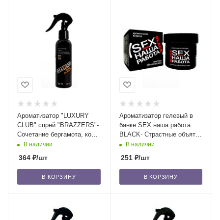
Ароматизатор "LUXURY
Ароматизатор гелевый в
CLUB" спрей "BRAZZERS"-
банке SEX наша работа
Сочетание бергамота, кожи
BLACK- Страстные объятия
и черного дерева/24
востока/24
В наличии
В наличии
364
₽
/шт
251
₽
/шт
В КОРЗИНУ
В КОРЗИНУ