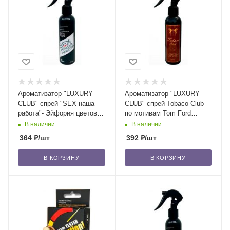
Ароматизатор "LUXURY
Ароматизатор "LUXURY
CLUB" спрей "SEX наша
CLUB" спрей Tobaco Club
работа"- Эйфория цветов и
по мотивам Tom Ford
фруктов/24
Tobacco Vanille/24
В наличии
В наличии
364
₽
/шт
392
₽
/шт
В КОРЗИНУ
В КОРЗИНУ