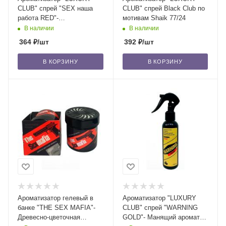
CLUB" спрей "SEX наша
CLUB" спрей Black Club по
работа RED"-
мотивам Shaik 77/24
Незабываемая ночь в Нью-
В наличии
В наличии
Йорке/24
364
₽
/шт
392
₽
/шт
В КОРЗИНУ
В КОРЗИНУ
Ароматизатор гелевый в
Ароматизатор "LUXURY
банке "THE SEX MAFIA"-
CLUB" спрей "WARNING
Древесно-цветочная
GOLD"- Манящий аромат