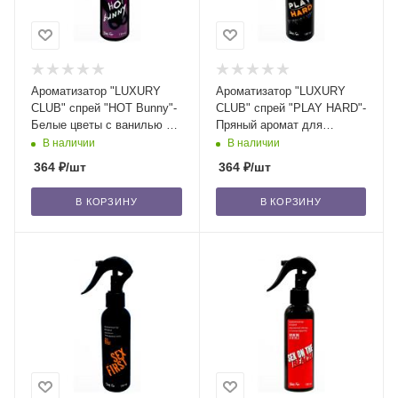
Ароматизатор "LUXURY
Ароматизатор "LUXURY
CLUB" спрей "HOT Bunny"-
CLUB" спрей "PLAY HARD"-
Белые цветы с ванилью и
Пряный аромат для
фруктами/24
брутальных персон/24
В наличии
В наличии
364
₽
/шт
364
₽
/шт
В КОРЗИНУ
В КОРЗИНУ