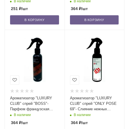
свежесть/24
страсти и богатства/24
В наличии
В наличии
251
₽
/шт
364
₽
/шт
В КОРЗИНУ
В КОРЗИНУ
Ароматизатор "LUXURY
Ароматизатор "LUXURY
CLUB" спрей "BOSS"-
CLUB" спрей "ONLY POSE
Парфюм французская
69"- Cлияние нежных
кожа/24
феромонов/24
В наличии
В наличии
364
₽
/шт
364
₽
/шт