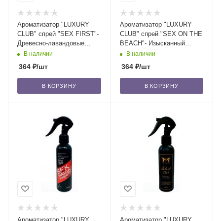
Ароматизатор "LUXURY
Ароматизатор "LUXURY
CLUB" спрей "SEX FIRST"-
CLUB" спрей "SEX ON THE
Древесно-лавандовые
BEACH"- Изысканный
ноты/24
нектар из сочных
В наличии
В наличии
фруктов/24
364
₽
/шт
364
₽
/шт
В КОРЗИНУ
В КОРЗИНУ
Ароматизатор "LUXURY
Ароматизатор "LUXURY