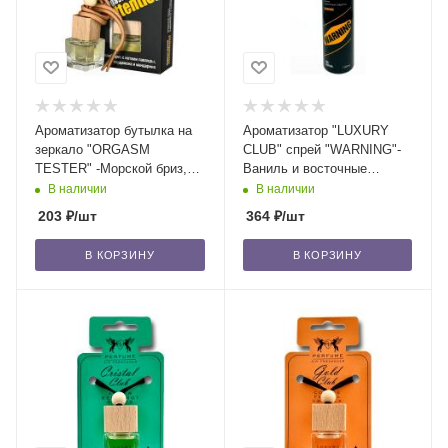
Ароматизатор бутылка на
Ароматизатор "LUXURY
зеркало "ORGASM
CLUB" спрей "WARNING"-
TESTER" -Морской бриз,
Ваниль и восточные
мандарин, лаванда и
сладости/24
В наличии
В наличии
кардамон/15
203
₽
/шт
364
₽
/шт
В КОРЗИНУ
В КОРЗИНУ