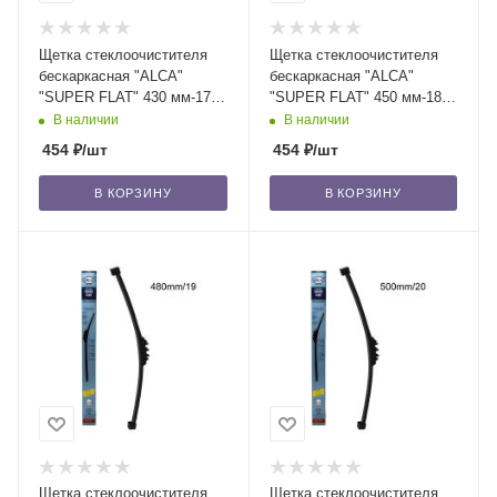
Щетка стеклоочистителя
Щетка стеклоочистителя
бескаркасная "ALCA"
бескаркасная "ALCA"
"SUPER FLAT" 430 мм-17"
"SUPER FLAT" 450 мм-18"
(047) (1 шт.) /50
(048) 1 шт. /50
В наличии
В наличии
454
₽
/шт
454
₽
/шт
В КОРЗИНУ
В КОРЗИНУ
Щетка стеклоочистителя
Щетка стеклоочистителя