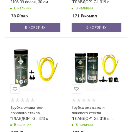
2108-09 белая, 30 см
"ГЛАВДОР" GL-319 с
жиклерами и тройником,
В наличии
В наличии
Газель /20
78
₽
/пар
171
₽
/компл
В КОРЗИНУ
В КОРЗИНУ
Трубка омывателя
Трубка омывателя
лобового стекла
лобового стекла
"ГЛАВДОР" GL-323 с
"ГЛАВДОР" GL-316 с
жиклерами и тройником,
жиклерами и тройником,
В наличии
В наличии
ВАЗ 2123, Калина, Приора
ВАЗ 2101-07-213 /20