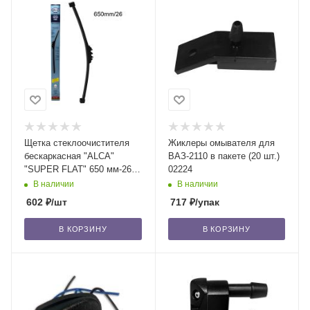
Щетка стеклоочистителя
Жиклеры омывателя для
бескаркасная "ALCA"
ВАЗ-2110 в пакете (20 шт.)
"SUPER FLAT" 650 мм-26"
02224
(056) 1 шт. /50
В наличии
В наличии
602
₽
/шт
717
₽
/упак
В КОРЗИНУ
В КОРЗИНУ