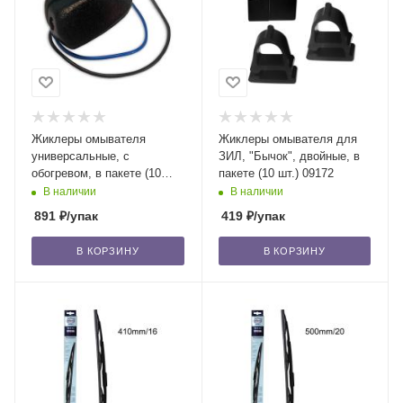
Жиклеры омывателя
Жиклеры омывателя для
универсальные, с
ЗИЛ, "Бычок", двойные, в
обогревом, в пакете (10
пакете (10 шт.) 09172
шт.) 35894
В наличии
В наличии
891
₽
/упак
419
₽
/упак
В КОРЗИНУ
В КОРЗИНУ