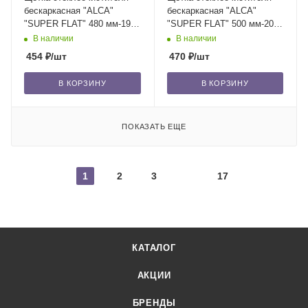
бескаркасная "ALCA"
бескаркасная "ALCA"
"SUPER FLAT" 480 мм-19"
"SUPER FLAT" 500 мм-20"
(049) 1 шт. /50
(050) 1 шт. /50
В наличии
В наличии
454
₽
/шт
470
₽
/шт
В КОРЗИНУ
В КОРЗИНУ
ПОКАЗАТЬ ЕЩЕ
1
2
3
17
КАТАЛОГ
АКЦИИ
БРЕНДЫ