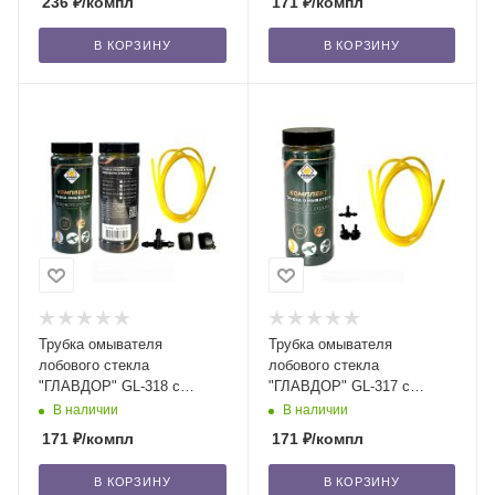
236
₽
/компл
171
₽
/компл
В КОРЗИНУ
В КОРЗИНУ
Трубка омывателя
Трубка омывателя
лобового стекла
лобового стекла
"ГЛАВДОР" GL-318 с
"ГЛАВДОР" GL-317 с
жиклерами и тройником,
жиклерами и тройником,
В наличии
В наличии
ВАЗ 2108-09-14-15 /20
ВАЗ 2110-11-12 /20
171
₽
/компл
171
₽
/компл
В КОРЗИНУ
В КОРЗИНУ