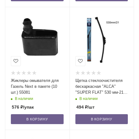
Жиклеры омывателя для
Щетка стеклоочистителя
Газель Next в пакете (10
бескаркасная "ALCA"
шт.) 55081
"SUPER FLAT" 530 мм-21"
(051) 1 шт. /50
В наличии
В наличии
576
₽
/упак
494
₽
/шт
В КОРЗИНУ
В КОРЗИНУ