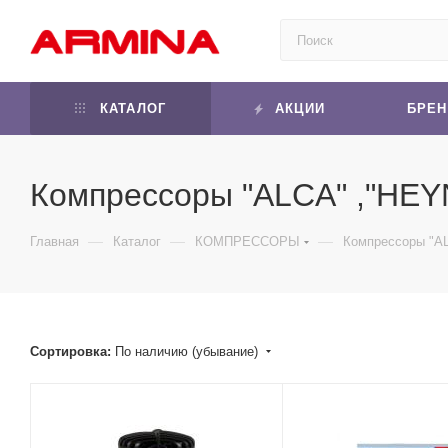
КАТАЛОГ
АКЦИИ
БРЕ
Компрессоры "ALCA" ,"HE
—
—
—
Главная
Каталог
КОМПРЕССОРЫ
Компрессоры "A
Сортировка:
По наличию (убывание)