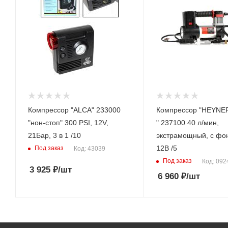
Компрессор "ALCA" 233000
Компрессор "HEYNER"
"нон-стоп" 300 PSI, 12V,
" 237100 40 л/мин,
21Бар, 3 в 1 /10
экстрамощный, с фо
12В /5
Под заказ
Код: 43039
Под заказ
Код: 092
3 925
₽
/шт
6 960
₽
/шт