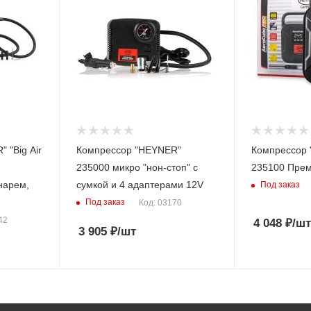
 "Big Air
Компрессор "HEYNER"
Компрессор
235000 микро "нон-стоп" с
235100 Прем
нарем,
сумкой и 4 адаптерами 12V
Под заказ
Под заказ
Код: 03170
42
4 048
₽
/шт
3 905
₽
/шт