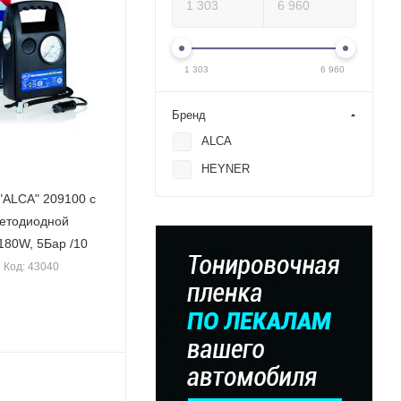
1 303
6 960
Бренд
ALCA
HEYNER
"ALCA" 209100 с
ветодиодной
180W, 5Бар /10
Код: 43040