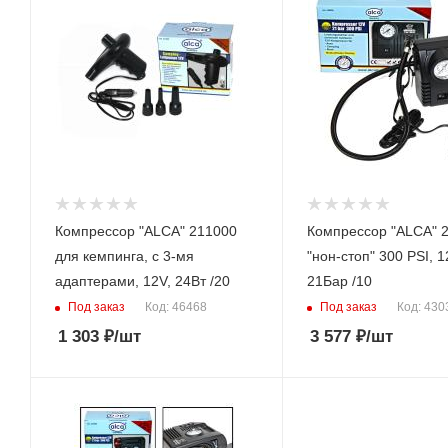
Компрессор "ALCA" 211000
Компрессор "ALCA" 
для кемпинга, с 3-мя
"нон-стоп" 300 PSI, 1
адаптерами, 12V, 24Вт /20
21Бар /10
Под заказ
Под заказ
Код: 46468
Код: 430
1 303
₽
/шт
3 577
₽
/шт