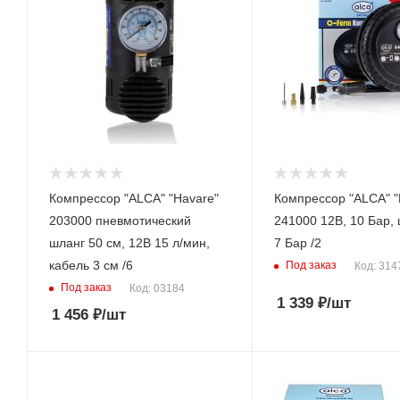
Компрессор "ALCA" "Havare"
Компрессор "ALCA" "
203000 пневмотический
241000 12В, 10 Бар,
шланг 50 см, 12В 15 л/мин,
7 Бар /2
кабель 3 см /6
Под заказ
Код: 314
Под заказ
Код: 03184
1 339
₽
/шт
1 456
₽
/шт