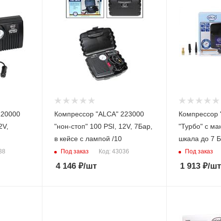
220000
Компрессор "ALCA" 223000
Компрессор 
2V,
"нон-стоп" 100 PSI, 12V, 7Бар,
"Турбо" с ма
в кейсе с лампой /10
шкала до 7 Б
Под заказ
Под заказ
38
Код: 43036
4 146
₽
/шт
1 913
₽
/шт