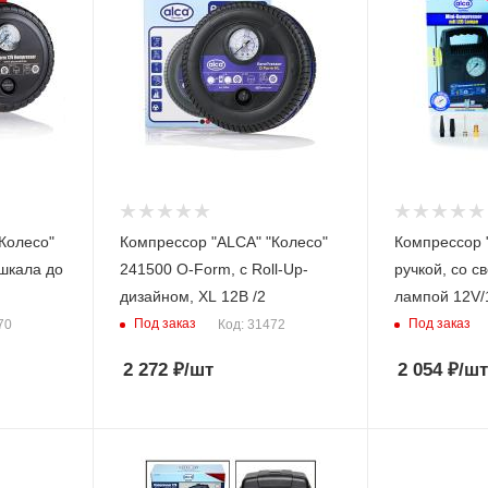
Колесо"
Компрессор "ALCA" "Колесо"
Компрессор 
 шкала до
241500 O-Form, с Roll-Up-
ручкой, со с
дизайном, XL 12В /2
лампой 12V/
Под заказ
Под заказ
70
Код: 31472
2 272
₽
/шт
2 054
₽
/шт