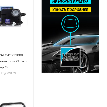
"ALCA" 232000
нометром 21 Бар,
ар /6
Код: 03173