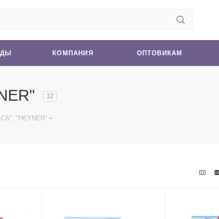
НДЫ
КОМПАНИЯ
ОПТОВИКАМ
YNER"
12
LCA" ,"HEYNER"