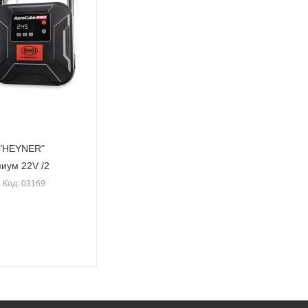
 "HEYNER"
иум 22V /2
Код: 03169