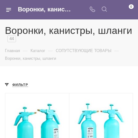
0
Воронки, канистры, шланги - купить оптом воронки для бензина в интернет-магазине Армина
Воронки, канистры, шланги
44
—
—
—
Главная
Каталог
СОПУТСТВУЮЩИЕ ТОВАРЫ
Воронки, канистры, шланги
ФИЛЬТР