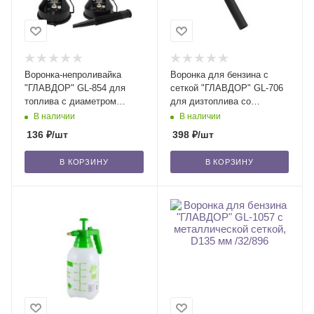
Воронка-непроливайка
Воронка для бензина с
"ГЛАВДОР" GL-854 для
сеткой "ГЛАВДОР" GL-706
топлива с диаметром
для дизтоплива со
горлышка 160 мм, /18/504
съемным носиком, D175 мм
В наличии
В наличии
/25
136
₽
/шт
398
₽
/шт
В КОРЗИНУ
В КОРЗИНУ