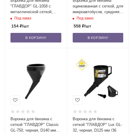
Воронка для бензина
Воронка для бензина
"ГЛАВДОР" GL-1058 с
оцинкованная с сеткой, для
металлической сеткой,
микроавтобусов, средняя,
D160 мм /21/588
угол 115 град., D140 мм
Под заказ
Под заказ
154
₽
/шт
558
₽
/шт
В КОРЗИНУ
В КОРЗИНУ
Воронка для бензина с
Воронка для бензина с
сеткой "ГЛАВДОР" Classic
сеткой "ГЛАВДОР" Lux GL-
GL-750, черная, D140 мм
32, черная, D125 мм /36