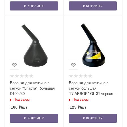
В КОРЗИНУ
В КОРЗИНУ
Воронка для бензина с
Воронка для бензина с
сеткой "Спарта", большая
сеткой большая
D190 /40
"ГЛАВДОР" GL-31 черная,
D170 мм /25
Под заказ
Под заказ
160
₽
/шт
123
₽
/шт
В КОРЗИНУ
В КОРЗИНУ