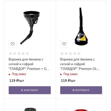
Воронка для бензина с
Воронка для бензина с
сеткой и гофрой
сеткой и гофрой
"ГЛАВДОР" Premium + GL-
"ГЛАВДОР" Premium GL-
798 разборная, D160
440 разборная, черная,
Под заказ
Под заказ
черная /50
D135 мм /50
119
₽
/шт
119
₽
/шт
В КОРЗИНУ
В КОРЗИНУ