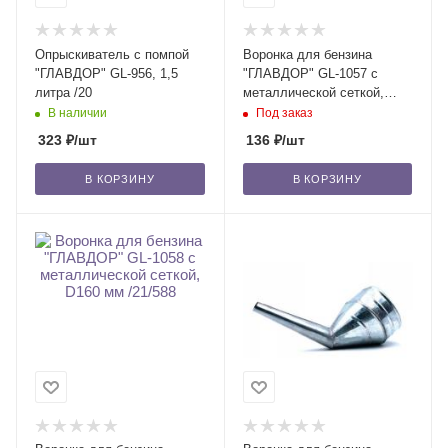
Опрыскиватель с помпой
Воронка для бензина
"ГЛАВДОР" GL-956, 1,5
"ГЛАВДОР" GL-1057 с
литра /20
металлической сеткой,
D135 мм /32/896
В наличии
Под заказ
323
₽
/шт
136
₽
/шт
В КОРЗИНУ
В КОРЗИНУ