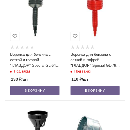
Воронка для бензина с
Воронка для бензина с
сеткой и гофрой
сеткой и гофрой
"ГЛАВДОР" Special GL-648,
"ГЛАВДОР" Special GL-795,
черная, D130 мм /20
красная, D130 мм /20
Под заказ
Под заказ
133
₽
/шт
110
₽
/шт
В КОРЗИНУ
В КОРЗИНУ