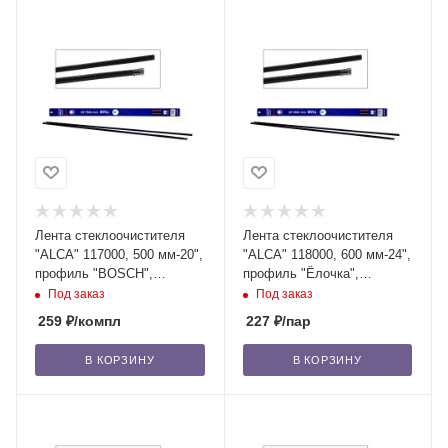
Лента стеклоочистителя
Лента стеклоочистителя
"ALCA" 117000, 500 мм-20",
"ALCA" 118000, 600 мм-24",
профиль "BOSCH",
профиль "Ёлочка",
силикон, 2 шт. /100
силикон, 2 шт. /100
Под заказ
Под заказ
259
₽
/компл
227
₽
/пар
В КОРЗИНУ
В КОРЗИНУ