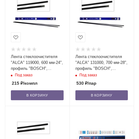
Лента стеклоочистителя
Лента стеклоочистителя
"ALCA" 119000, 600 мм-24",
"ALCA" 131000, 700 мм-28",
профиль "BOSCH",
профиль "BOSCH",
силикон, 2 шт. /100
силикон, 2 шт. /100
Под заказ
Под заказ
215
₽
/компл
530
₽
/пар
В КОРЗИНУ
В КОРЗИНУ