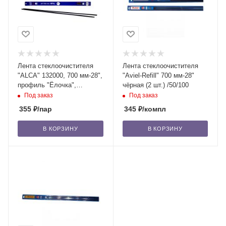
Лента стеклоочистителя
Лента стеклоочистителя
"ALCA" 132000, 700 мм-28",
"Aviel-Refill" 700 мм-28"
профиль "Ёлочка",
чёрная (2 шт.) /50/100
силикон, 2 шт. /100
Под заказ
Под заказ
355
₽
/пар
345
₽
/компл
В КОРЗИНУ
В КОРЗИНУ