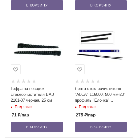
В КОРЗИНУ
В КОРЗИНУ
Гофра на поводок
Лента стеклоочистителя
стеклоочистителя ВАЗ
"ALCA" 116000, 500 мм-20",
2101-07 чёрная, 25 см
профиль "Ёлочка",
силикон, 2 шт. /100
Под заказ
Под заказ
71
₽
/пар
275
₽
/пар
В КОРЗИНУ
В КОРЗИНУ