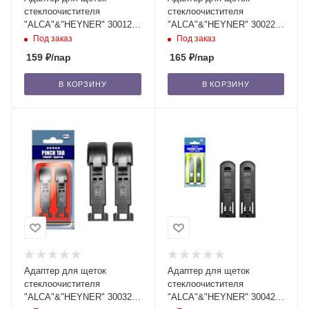
стеклоочистителя
стеклоочистителя
"ALCA"&"HEYNER" 300120
"ALCA"&"HEYNER" 300220
Side Lock, в блистере (2
Top Lock, в блистере (2 шт.)
Под заказ
Под заказ
шт.) /50/250
/50/250
159
₽
/пар
165
₽
/пар
В КОРЗИНУ
В КОРЗИНУ
Адаптер для щеток
Адаптер для щеток
стеклоочистителя
стеклоочистителя
"ALCA"&"HEYNER" 300320
"ALCA"&"HEYNER" 300420