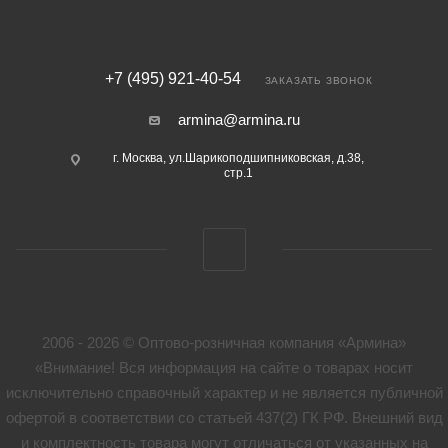
+7 (495) 921-40-54
ЗАКАЗАТЬ ЗВОНОК
armina@armina.ru
г. Москва, ул.Шарикоподшипниковская, д.38,
стр.1
2006 - 2026 © Оптово-розничная компания «Армина»
«Внимание! Вся информация на сайте о товарах носит
исключительно справочный характер и не является публичной
офертой в соответствии со статьей 437(2) ГК РФ. Внешний вид
и комплектность товара могут отличаться от указанных на