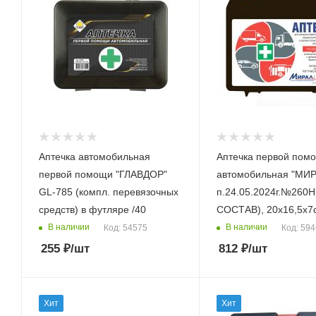
Аптечка автомобильная
Аптечка первой пом
первой помощи "ГЛАВДОР"
автомобильная "МИР
GL-785 (компл. перевязочных
п.24.05.2024г.№260
средств) в футляре /40
СОСТАВ), 20х16,5х7с
В наличии
В наличии
Код: 54575
Код: 59
255
₽
/шт
812
₽
/шт
Хит
Хит