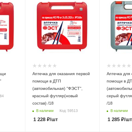
ощи
Аптечка для оказания первой
Аптечка для
"
помощи в ДТП
помощи в Д
(автомобильная) "ФЭСТ",
(автомобиль
красный футляр(новый
серый футля
884
состав) /18
/18
В наличии
В наличии
Код: 59513
1 228
₽
/шт
1 285
₽
/шт