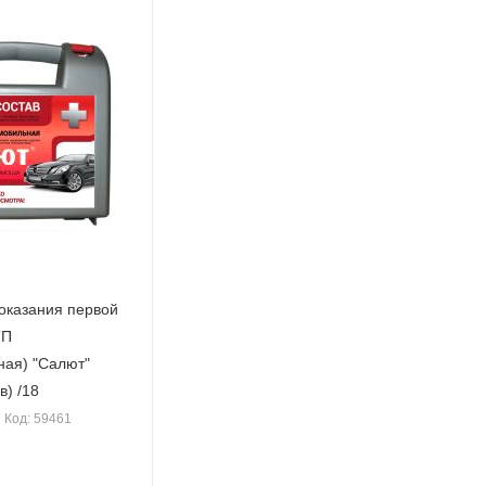
 оказания первой
ТП
ная) "Салют"
(новый состав) /18
Код: 59461