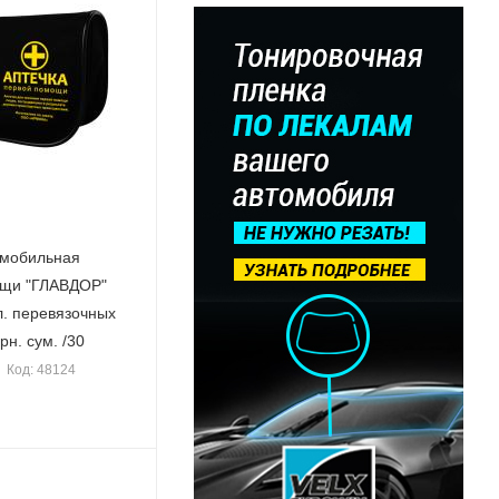
омобильная
ощи "ГЛАВДОР"
л. перевязочных
рн. сум. /30
Код: 48124