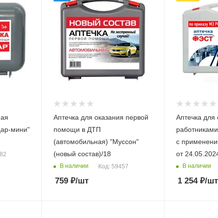
ная
Аптечка для оказания первой
Аптечка для 
ар-мини"
помощи в ДТП
работниками
(автомобильная) "Муссон"
с применением МИ "Ф
(новый состав)/18
от 24.05.202
482
В наличии
В наличии
Код: 59457
759
₽
/шт
1 254
₽
/шт