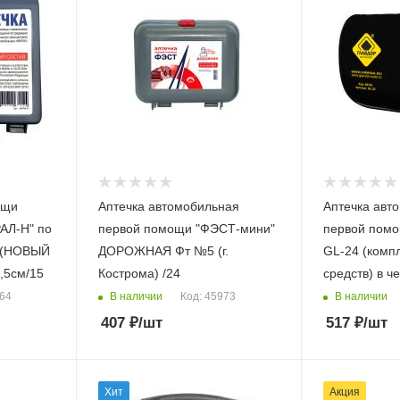
ощи
Аптечка автомобильная
Аптечка авт
АЛ-Н" по
первой помощи "ФЭСТ-мини"
первой пом
0Н(НОВЫЙ
ДОРОЖНАЯ Фт №5 (г.
GL-24 (комп
,5см/15
Кострома) /24
средств) в че
В наличии
В наличии
464
Код: 45973
407
₽
/шт
517
₽
/шт
Хит
Акция