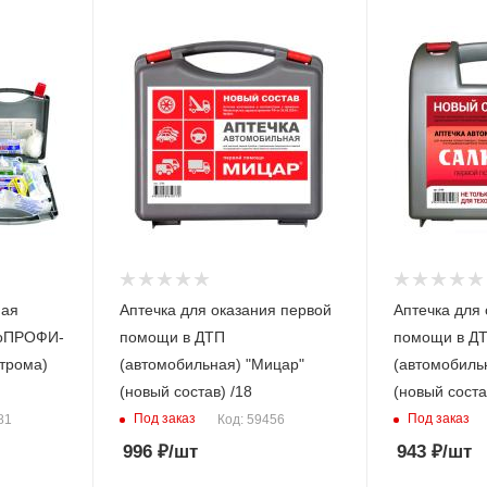
ная
Аптечка для оказания первой
Аптечка для
тоПРОФИ-
помощи в ДТП
помощи в Д
строма)
(автомобильная) "Мицар"
(автомобиль
(новый состав) /18
Под заказ
Под заказ
81
Код: 59456
996
₽
/шт
943
₽
/шт