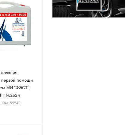
оказания
 первой помощи
ЭСТ",
4 г. №262н
Код: 59540