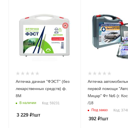
Аптечка дачная "ФЭСТ" (без
Аптечка автомобиль
лекарственных средств) ф.
первой помощи "Ав
8M
Мицар" Фт №6 (г. Ко
/18
В наличии
Код: 59231
Под заказ
Код: 374
3 229
₽
/шт
392
₽
/шт