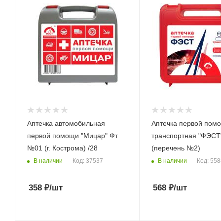
Аптечка автомобильная
Аптечка первой пом
первой помощи "Мицар" Фт
транспортная "ФЭСТ
№01 (г. Кострома) /28
(перечень №2)
В наличии
В наличии
Код: 37537
Код: 55
358
₽
/шт
568
₽
/шт