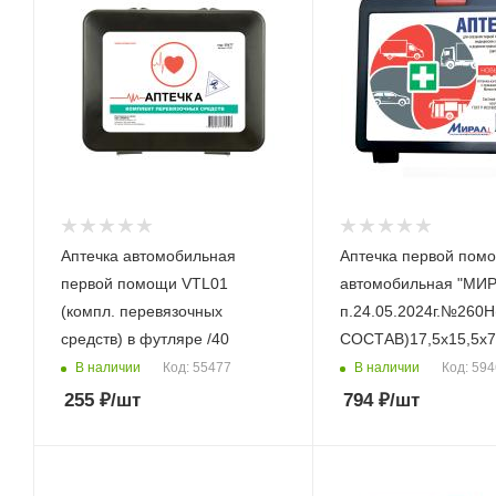
Аптечка автомобильная
Аптечка первой пом
первой помощи VTL01
автомобильная "МИР
(компл. перевязочных
п.24.05.2024г.№26
средств) в футляре /40
СОСТАВ)17,5х15,5х7
В наличии
В наличии
Код: 55477
Код: 59
255
₽
/шт
794
₽
/шт