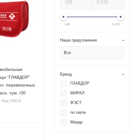
199
6 220
Наши предложения
Все
омобильная
Бренд
ощи "ГЛАВДОР"
ГЛАВДОР
пл. перевязочных
асн. сум. /30
МИРАЛ
Код: 54574
ФЭСТ
no name
Мицар