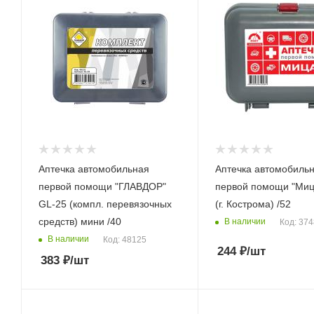
Аптечка автомобильная
Аптечка автомобиль
первой помощи "ГЛАВДОР"
первой помощи "Миц
GL-25 (компл. перевязочных
(г. Кострома) /52
средств) мини /40
В наличии
Код: 37
В наличии
Код: 48125
244
₽
/шт
383
₽
/шт