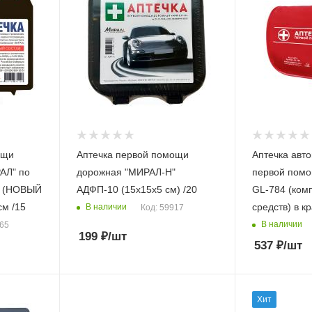
ощи
Аптечка первой помощи
Аптечка авт
АЛ" по
дорожная "МИРАЛ-Н"
первой пом
Н (НОВЫЙ
АДФП-10 (15х15х5 см) /20
GL-784 (ком
м /15
средств) в кр
В наличии
Код: 59917
В наличии
465
199
₽
/шт
537
₽
/шт
Хит