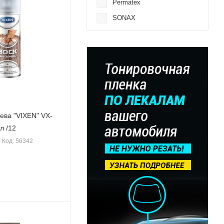
Permatex
SONAX
ева "VIXEN" VX-
л /12
Код: 56342