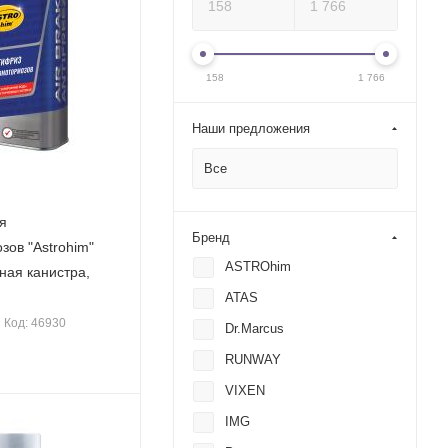
158
1 766
Наши предложения
Все
я
Бренд
ов "Astrohim"
ASTROhim
ная канистра,
ATAS
Код: 46930
Dr.Marcus
RUNWAY
VIXEN
IMG