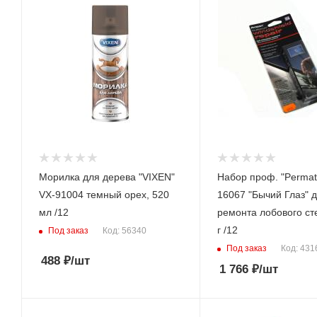
Морилка для дерева "VIXEN"
Набор проф. "Permat
VX-91004 темный орех, 520
16067 "Бычий Глаз" 
мл /12
ремонта лобового сте
г /12
Под заказ
Код: 56340
Под заказ
Код: 431
488
₽
/шт
1 766
₽
/шт