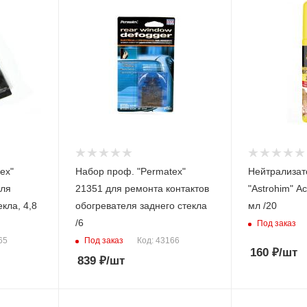
ex"
Набор проф. "Permatex"
Нейтрализат
для
21351 для ремонта контактов
"Astrohim" А
кла, 4,8
обогревателя заднего стекла
мл /20
/6
Под заказ
Под заказ
65
Код: 43166
160
₽
/шт
839
₽
/шт