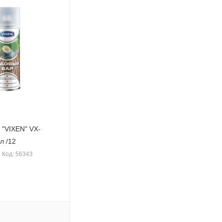
 "VIXEN" VX-
л /12
Код: 56343