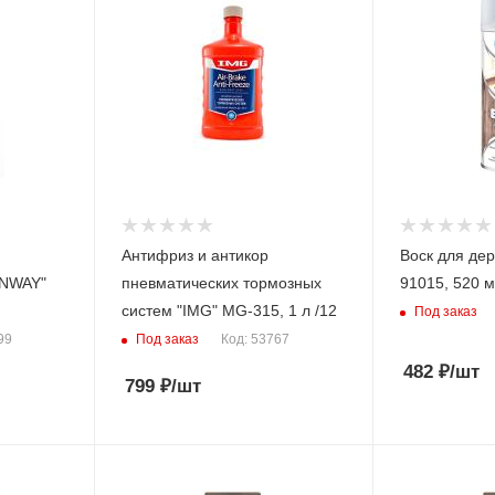
Антифриз и антикор
Воск для дер
UNWAY"
пневматических тормозных
91015, 520 м
систем "IMG" MG-315, 1 л /12
Под заказ
Под заказ
99
Код: 53767
482
₽
/шт
799
₽
/шт