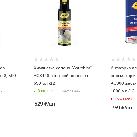
ов
Химчистка салона "Astrohim"
Антифриз дл
рей, 500
AC3446 с щеткой, аэрозоль,
пневмотормоз
650 мл /12
AC900 жестя
1000 мл /12
В наличии
251
Код: 56442
Под заказ
529
₽
/шт
759
₽
/шт