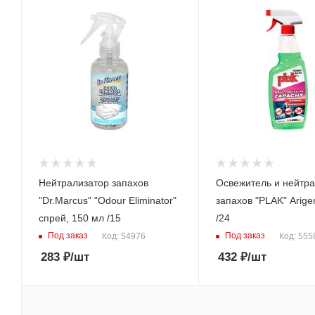
Нейтрализатор запахов
Освежитель и нейтра
"Dr.Marcus" "Odour Eliminator"
запахов "PLAK" Arige
спрей, 150 мл /15
/24
Под заказ
Под заказ
Код: 54976
Код: 555
283
₽
/шт
432
₽
/шт