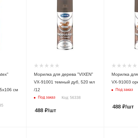
tex"
Морилка для дерева "VIXEN"
Морилка для
VX-91001 темный дуб, 520 мл
VX-91003 оре
5х106 см
/12
Под заказ
Под заказ
Код: 56338
85
488
₽
/шт
488
₽
/шт