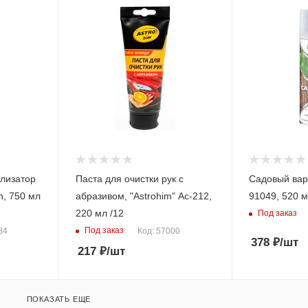
лизатор
Паста для очистки рук с
Садовый вар
n, 750 мл
абразивом, "Astrohim" Ас-212,
91049, 520 м
220 мл /12
Под заказ
Под заказ
84
Код: 57000
378
₽
/шт
217
₽
/шт
ПОКАЗАТЬ ЕЩЕ