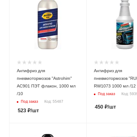
Антифриз для
Антифриз для
пневмотормозов "Astrohim"
пневмотормозов "R
AC901 ПЭТ флакон, 1000 мл
RW1073 1000 мл /12
/10
Под заказ
Код: 593
Под заказ
Код: 55487
450
₽
/шт
523
₽
/шт