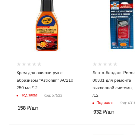
Крем для очистки рук с
Лента-бандаж "Perma
абразивом "Astrohim" AC210
80331 для ремонта
250 мл /12
выхлопной системы, 
/12
Под заказ
Код: 57522
Под заказ
Код: 431
158
₽
/шт
932
₽
/шт