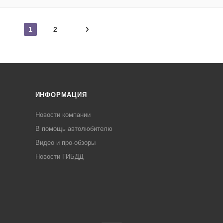
1
2
ИНФОРМАЦИЯ
Новости компании
В помощь автолюбителю
Видео и про-обзоры
Новости ГИБДД