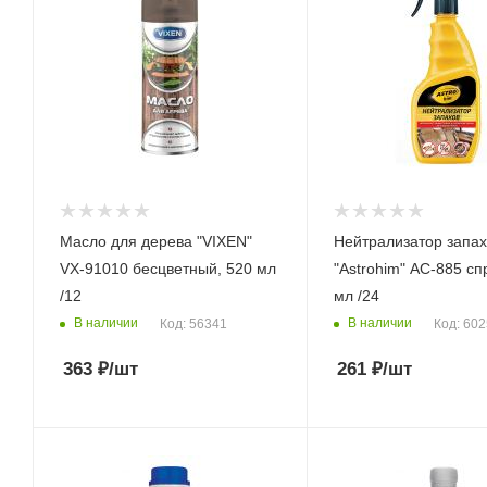
Масло для дерева "VIXEN"
Нейтрализатор запах
VX-91010 бесцветный, 520 мл
"Astrohim" AC-885 сп
/12
мл /24
В наличии
В наличии
Код: 56341
Код: 60
363
₽
/шт
261
₽
/шт