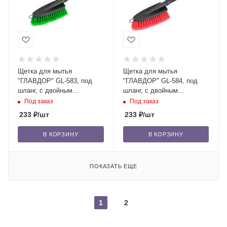
Щетка для мытья
Щетка для мытья
"ГЛАВДОР" GL-583, под
"ГЛАВДОР" GL-584, под
шланг, с двойным
шланг, с двойным
клапаном, зеленая /30
клапаном, красная /30
Под заказ
Под заказ
233
₽
/шт
233
₽
/шт
В КОРЗИНУ
В КОРЗИНУ
ПОКАЗАТЬ ЕЩЕ
1
2