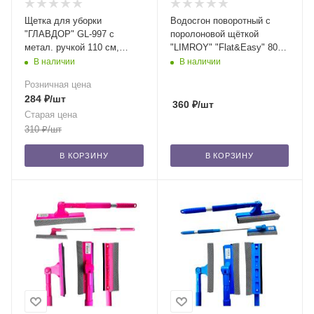
Щетка для уборки
Водосгон поворотный с
"ГЛАВДОР" GL-997 с
поролоновой щёткой
метал. ручкой 110 см,
"LIMROY" "Flat&Easy" 80
280х60х7,5 мм, цвет в
см
В наличии
В наличии
ассорт.
Розничная цена
284
₽
/шт
360
₽
/шт
Старая цена
310
₽
/шт
В КОРЗИНУ
В КОРЗИНУ