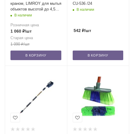
краном, LIMROY для мытья
CU-536 /24
объектов высотой до 4,5
В наличии
м., телескоп. 145-275 см,
В наличии
Розничная цена
542
₽
/шт
1 060
₽
/шт
Старая цена
1 090
₽
/шт
В КОРЗИНУ
В КОРЗИНУ