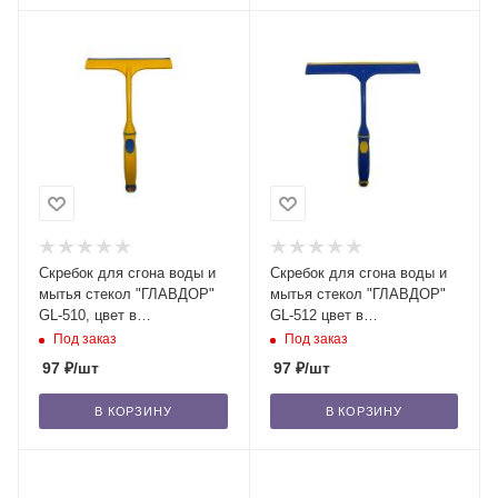
Скребок для сгона воды и
Скребок для сгона воды и
мытья стекол "ГЛАВДОР"
мытья стекол "ГЛАВДОР"
GL-510, цвет в
GL-512 цвет в
ассортименте, 16 см /50
ассортименте, 22 см /50
Под заказ
Под заказ
97
₽
/шт
97
₽
/шт
В КОРЗИНУ
В КОРЗИНУ