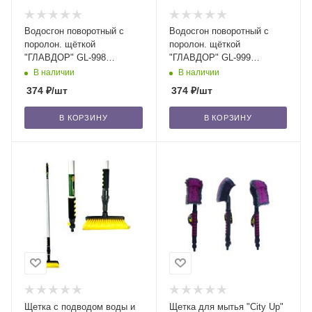
Водосгон поворотный с
Водосгон поворотный с
поролон. щёткой
поролон. щёткой
"ГЛАВДОР" GL-998
"ГЛАВДОР" GL-999
телескоп. с мягкой ручкой
телескоп. с мягкой ручкой
В наличии
В наличии
50-80 см, розовый
50-80 см, синий
374
₽
/шт
374
₽
/шт
В КОРЗИНУ
В КОРЗИНУ
Щетка с подводом воды и
Щетка для мытья "City Up"