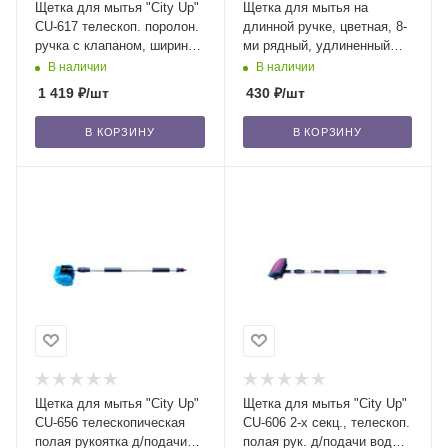
Щетка для мытья "City Up"
Щетка для мытья на
CU-617 телескоп. поролон.
длинной ручке, цветная, 8-
ручка с клапаном, ширина
ми рядный, удлиненный
щетки 26 см /24
ворс, 8х20 см /40
В наличии
В наличии
1 419
₽
/шт
430
₽
/шт
В КОРЗИНУ
В КОРЗИНУ
Щетка для мытья "City Up"
Щетка для мытья "City Up"
CU-656 телескопическая
CU-606 2-х секц., телескоп.
полая рукоятка д/подачи
полая рук. д/подачи воды,