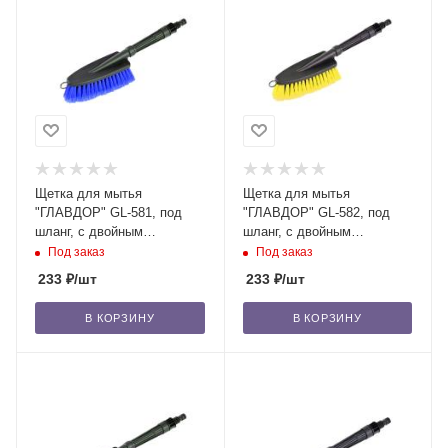
Щетка для мытья
Щетка для мытья
"ГЛАВДОР" GL-581, под
"ГЛАВДОР" GL-582, под
шланг, с двойным
шланг, с двойным
клапаном, голубая /30
клапаном, желтая /30
Под заказ
Под заказ
233
₽
/шт
233
₽
/шт
В КОРЗИНУ
В КОРЗИНУ