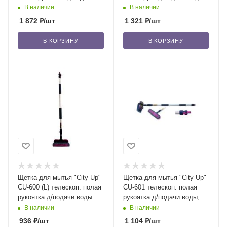
воды, широкая голова /24
112-177 см /24
В наличии
В наличии
1 872
₽
/шт
1 321
₽
/шт
В КОРЗИНУ
В КОРЗИНУ
Щетка для мытья "City Up"
Щетка для мытья "City Up"
CU-600 (L) телескоп. полая
CU-601 телескоп. полая
рукоятка д/подачи воды
рукоятка д/подачи воды,
(Big) /14
широкая голова /14
В наличии
В наличии
936
₽
/шт
1 104
₽
/шт