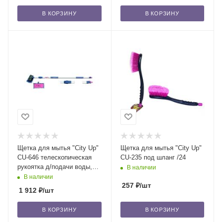
В КОРЗИНУ
В КОРЗИНУ
Щетка для мытья "City Up"
Щетка для мытья "City Up"
CU-646 телескопическая
CU-235 под шланг /24
рукоятка д/подачи воды,
В наличии
широкая голова /12
В наличии
257
₽
/шт
1 912
₽
/шт
В КОРЗИНУ
В КОРЗИНУ