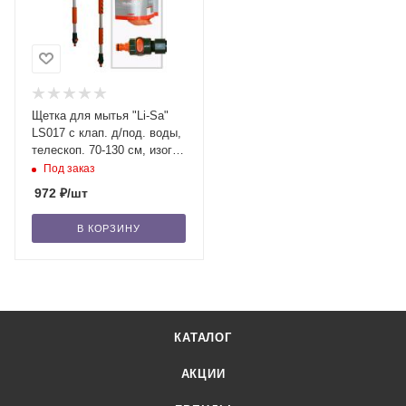
Щетка для мытья "Li-Sa"
LS017 с клап. д/под. воды,
телескоп. 70-130 см, изогн.
щётка 20 см (39792)
Под заказ
972
₽
/шт
В КОРЗИНУ
КАТАЛОГ
АКЦИИ