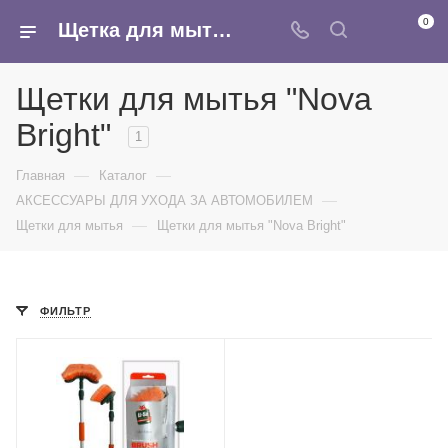
0
Щетка для мытья авто - купить оптом в интернет-магазине Армина
Щетки для мытья "Nova
Bright"
1
—
—
Главная
Каталог
—
АКСЕССУАРЫ ДЛЯ УХОДА ЗА АВТОМОБИЛЕМ
—
Щетки для мытья
Щетки для мытья "Nova Bright"
ФИЛЬТР