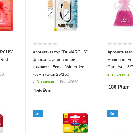
ARСUS"
Ароматизатор "Dr.MARCUS"
Ароматизато
 Red
флакон с деревянной
мешочек "Fre
крышкой "Ecolo" Winter Ice
Gum /уп-18/
4,5мл /блок 25/150
В наличии
509
В наличии
Код: 49680
186
₽
/шт
155
₽
/шт
Хит
Хит