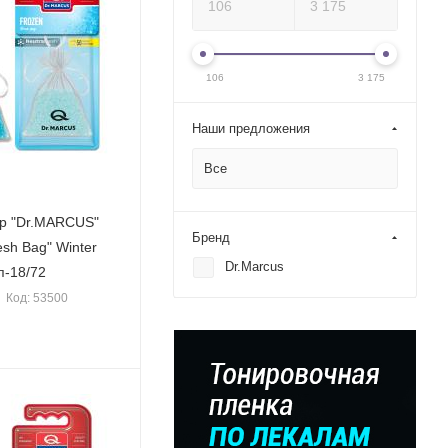
106
3 175
Наши предложения
Все
р "Dr.MARСUS"
Бренд
sh Bag" Winter
Dr.Marcus
уп-18/72
Код: 53500