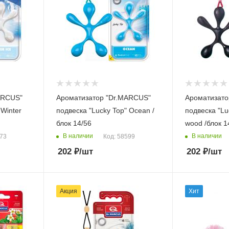
ARCUS"
Ароматизатор "Dr.MARCUS"
Ароматизато
 Winter
подвеска "Lucky Top" Ocean /
подвеска "Lu
блок 14/56
wood /блок 1
В наличии
В наличии
373
Код: 58599
202
₽
/шт
202
₽
/шт
Акция
Хит