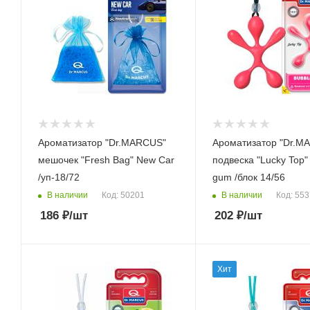
Ароматизатор "Dr.MARСUS"
Ароматизатор "Dr.M
мешочек "Fresh Bag" New Car
подвеска "Lucky Top"
/уп-18/72
gum /блок 14/56
В наличии
В наличии
Код: 50201
Код: 55
186
₽
/шт
202
₽
/шт
Хит