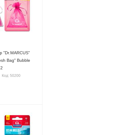
р "Dr.MARСUS"
sh Bag" Bubble
72
Код: 50200