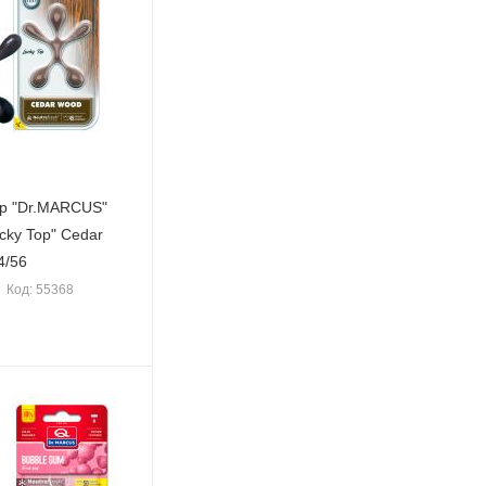
р "Dr.MARCUS"
cky Top" Cedar
4/56
Код: 55368