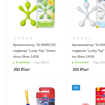
Ароматизатор "Dr.MARCUS"
Ароматизатор "Dr.M
подвеска "Lucky Top" Green
подвеска "Lucky Top"
citrus /блок 14/56
ice /блок 14/56
В наличии
В наличии
Код: 55370
Код: 55
202
₽
/шт
202
₽
/шт
Хит