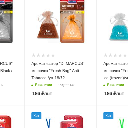
ARСUS"
Ароматизатор "Dr.MARСUS"
Ароматизато
Black /
мешочек "Fresh Bag" Anti-
мешочек "Fre
Tobacco /уп-18/72
ice (frozen)/
В наличии
В наличии
507
Код: 55148
186
₽
/шт
186
₽
/шт
Хит
Хит