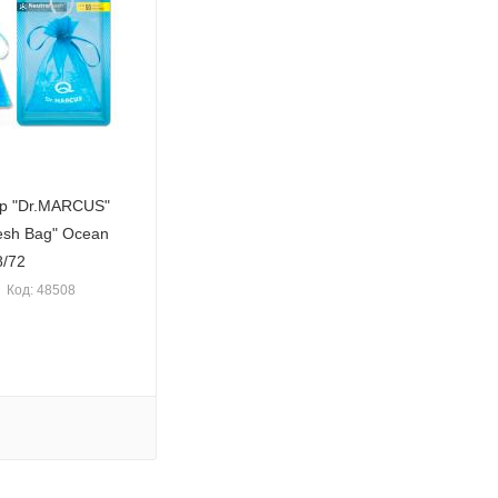
р "Dr.MARСUS"
esh Bag" Ocean
8/72
Код: 48508