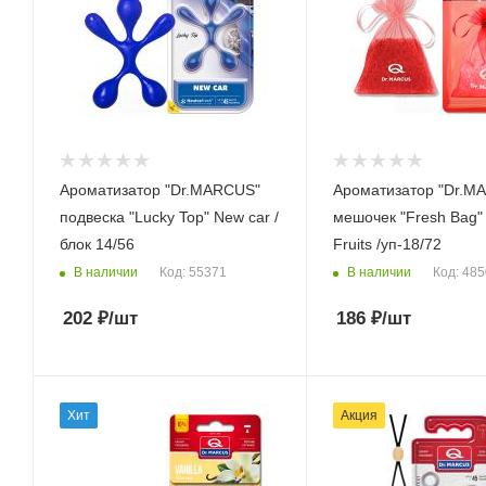
Ароматизатор "Dr.MARCUS"
Ароматизатор "Dr.M
подвеска "Lucky Top" New car /
мешочек "Fresh Bag"
блок 14/56
Fruits /уп-18/72
В наличии
В наличии
Код: 55371
Код: 48
202
₽
/шт
186
₽
/шт
Хит
Акция