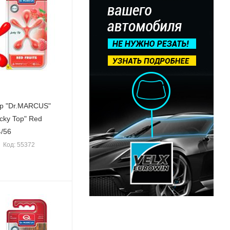
р "Dr.MARCUS"
cky Top" Red
4/56
Код: 55372