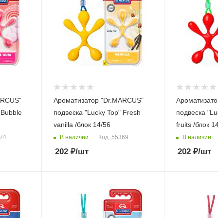
ARCUS"
Ароматизатор "Dr.MARCUS"
Ароматизато
 Bubble
подвеска "Lucky Top" Fresh
подвеска "Lu
vanilla /блок 14/56
fruits /блок 1
В наличии
В наличии
374
Код: 55369
202
₽
/шт
202
₽
/шт