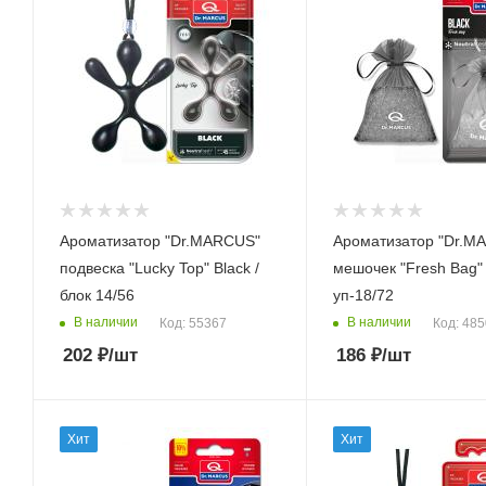
Ароматизатор "Dr.MARCUS"
Ароматизатор "Dr.M
подвеска "Lucky Top" Black /
мешочек "Fresh Bag" 
блок 14/56
уп-18/72
В наличии
В наличии
Код: 55367
Код: 48
202
₽
/шт
186
₽
/шт
Хит
Хит