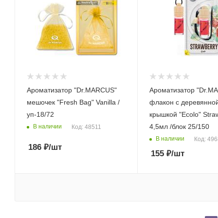
Ароматизатор "Dr.MARСUS"
Ароматизатор "Dr.M
мешочек "Fresh Bag" Vanilla /
флакон с деревянно
уп-18/72
крышкой "Ecolo" Stra
4,5мл /блок 25/150
В наличии
Код: 48511
В наличии
Код: 49
186
₽
/шт
155
₽
/шт