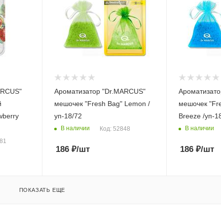
ARCUS"
Ароматизатор "Dr.MARСUS"
Ароматизато
й
мешочек "Fresh Bag" Lemon /
мешочек "Fr
wberry
уп-18/72
Breeze /уп-1
В наличии
В наличии
Код: 52848
681
186
₽
/шт
186
₽
/шт
ПОКАЗАТЬ ЕЩЕ