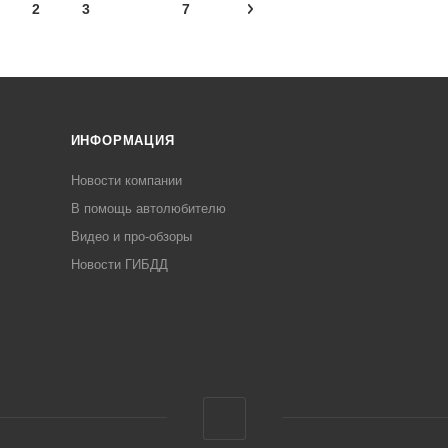
2
3
7
ИНФОРМАЦИЯ
Новости компании
В помощь автолюбителю
Видео и про-обзоры
Новости ГИБДД