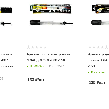
олита и
Ареометр для электролита
Ареометр дл
-807 с
"ГЛАВДОР" GL-808 /150
тосола "ГЛА
воронкой
/150
В наличии
Код: 52524
В наличии
495
133
₽
/шт
135
₽
/шт