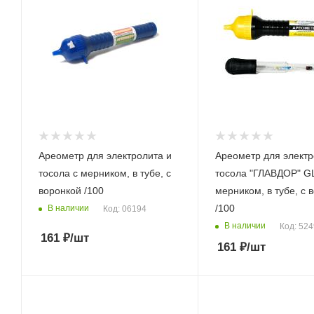
Ареометр для электролита и
Ареометр для электр
тосола с мерником, в тубе, с
тосола "ГЛАВДОР" GL
воронкой /100
мерником, в тубе, с 
/100
В наличии
Код: 06194
В наличии
Код: 52
161
₽
/шт
161
₽
/шт