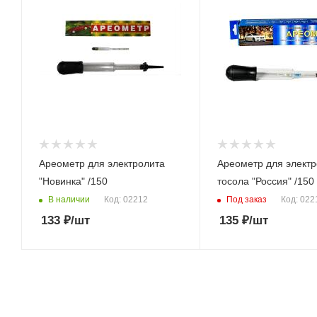
Ареометр для электролита
Ареометр для электр
"Новинка" /150
тосола "Россия" /150
В наличии
Под заказ
Код: 02212
Код: 022
133
₽
/шт
135
₽
/шт