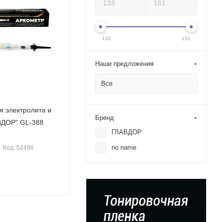
133
161
Наши предложения
Все
я электролита и
Бренд
ВДОР" GL-388
ГЛАВДОР
no name
Код: 52496