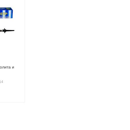
олита и
14