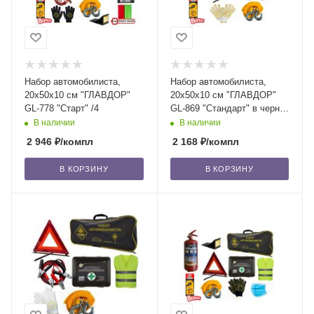
Набор автомобилиста,
Набор автомобилиста,
20х50х10 см "ГЛАВДОР"
20х50х10 см "ГЛАВДОР"
GL-778 "Старт" /4
GL-869 "Стандарт" в черной
сумке /4
В наличии
В наличии
2 946
₽
/компл
2 168
₽
/компл
В КОРЗИНУ
В КОРЗИНУ