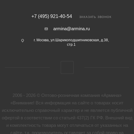
+7 (495) 921-40-54
ЗАКАЗАТЬ ЗВОНОК
armina@armina.ru
г. Москва, ул.Шарикоподшипниковская, д.38,
стр.1
2006 - 2026 © Оптово-розничная компания «Армина»
«Внимание! Вся информация на сайте о товарах носит
исключительно справочный характер и не является публичной
офертой в соответствии со статьей 437(2) ГК РФ. Внешний вид
и комплектность товара могут отличаться от указанных на
сайте, т.к. производитель оставляет за собой право на