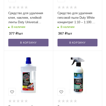
Средство для удаления
Средство для удаления
клея, наклеек, клейкой
гипсовой пыли Duty White
ленты Duty Universal
концентрат 1:10 – 1:100.
готовое к примен,
1л/12
В наличии
В наличии
аэроз.210мл/20
377
₽
/шт
367
₽
/шт
В КОРЗИНУ
В КОРЗИНУ