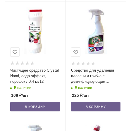
Чистящее средство Crystal
Средство для удаления
Hand, сода эффект,
плесени и грибка с
порошок / 0,4 кг/12
дезинфицирующим
эффектом Bath Fungi
В наличии
В наличии
концентрат, 0,5л/12
106
₽
/шт
225
₽
/шт
В КОРЗИНУ
В КОРЗИНУ