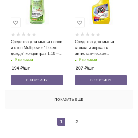
Средство для мытья полов
Средство для мытья
и стен Multipower "После
стекол и зеркал с
дождя" концентрат 1:10 –
антистатическим
1:120 / 0,8 л/12
эффектом Optic Shine
В наличии
В наличии
готовый раствор / 0,5 л/12
194
₽
/шт
207
₽
/шт
В КОРЗИНУ
В КОРЗИНУ
ПОКАЗАТЬ ЕЩЕ
1
2