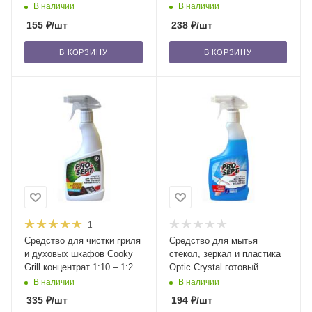
керамики, 650 мл /12
Bath Uni готовый раствор
В наличии
В наличии
0,5 л/12
155
₽
/шт
238
₽
/шт
В КОРЗИНУ
В КОРЗИНУ
1
Средство для чистки гриля
Средство для мытья
и духовых шкафов Cooky
стекол, зеркал и пластика
Grill концентрат 1:10 – 1:20
Optic Crystal готовый
/ 0,55 л/12
раствор / 0,5 л/12
В наличии
В наличии
335
₽
/шт
194
₽
/шт