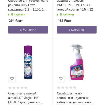
Средство для уборки после
Защита от плесени
ремонта Duty Extra
PROSEPT FUNGI STOP
концентрат 1:2 – 1:100. 1
готовый состав / 0,5 л/12
л/12
В наличии
В наличии
294
₽
/шт
462
₽
/шт
В КОРЗИНУ
В КОРЗИНУ
Очиститель пенный
Спрей для чистки
активный "Magic Line"
сантехники - душевых
ML5007 для туалета и
кабин и акриловых ванн