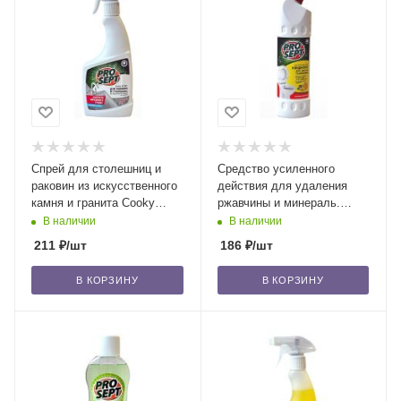
Спрей для столешниц и
Средство усиленного
раковин из искусственного
действия для удаления
камня и гранита Cooky
ржавчины и минераль.
Spray готовый раствор 0,5
отложений Bath Acid,
В наличии
В наличии
л/12
цитрус,0,75 л/12
211
₽
/шт
186
₽
/шт
В КОРЗИНУ
В КОРЗИНУ