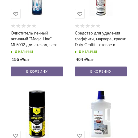
Очиститель пенный
Средство для удаления
активный "Magic Line"
граффити, маркера, краски
ML5002 для стекол, зеркал
Duty Graffiti готовое к
и хрома, 650 мл /12
примен, аэрозоль 0,4/20
В наличии
В наличии
155
₽
/шт
404
₽
/шт
В КОРЗИНУ
В КОРЗИНУ