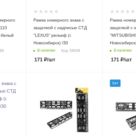
мерного
Рамка номерного знака с
Рамка номер
-110
защелкой с надписью СТД
защелкой с 
-белый
"LEXUS" рельеф (г.
"MITSUBISHI"
Новосибирск) /30
Новосибирск)
В наличии
В наличии
490
Код: 59938
171
₽
/шт
171
₽
/шт
Хит