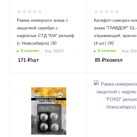
Рамка номерного знака с
Катафот-саморез но
защелкой серебро с
знака "ГЛАВДОР" GL
надписью СТД "KIA" рельеф
отражающий, красно
(г. Новосибирск) /30
(4 шт.) /30
В наличии
В наличии
Код: 58835
Код: 50
171
₽
/шт
85
₽
/компл