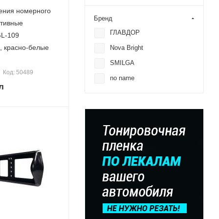
ения номерного
Бренд
ативные
ГЛАВДОР
L-109
 красно-белые
Nova Bright
SMILGA
Код: 50489
no name
л