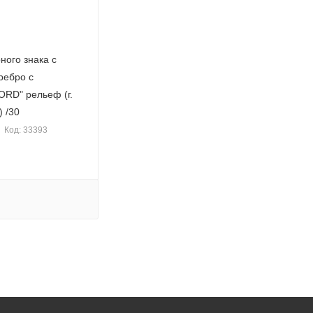
ного знака с
ребро с
ORD" рельеф (г.
 /30
Код: 33393