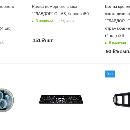
мерного
Рамка номерного знака
Болты крепл
"ГЛАВДОР" GL-68, черная /50
знака декор
"ГЛАВДОР" G
В наличии
Код: 49843
4 шт.)
отражающие,
(4 шт.) /26
151
₽
/шт
В наличии
546
90
₽
/комп
Хит