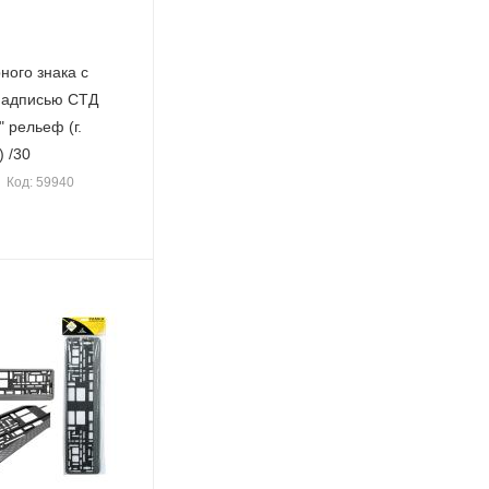
ного знака с
надписью СТД
 рельеф (г.
 /30
Код: 59940