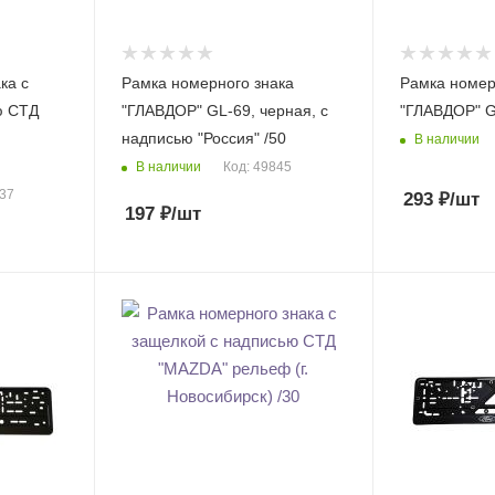
ка с
Рамка номерного знака
Рамка номер
ю СТД
"ГЛАВДОР" GL-69, черная, с
"ГЛАВДОР" G
надписью "Россия" /50
В наличии
В наличии
Код: 49845
937
293
₽
/шт
197
₽
/шт