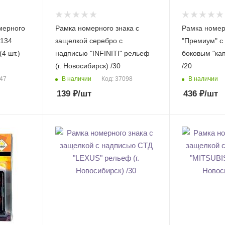
мерного
Рамка номерного знака с
Рамка номер
-134
защелкой серебро с
"Премиум" с
4 шт.)
надписью "INFINITI" рельеф
боковым "кап
(г. Новосибирск) /30
/20
В наличии
В наличии
547
Код: 37098
139
₽
/шт
436
₽
/шт