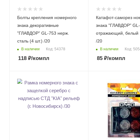
Болты крепления номерного
Катафот-саморез но
знака декоративные
знака "ГЛАВДОР" GL
"ГЛАВДОР" GL-753 нерж.
отражающий, белый (
сталь (4 шт.) /20
/20
В наличии
В наличии
Код: 54378
Код: 50
118
₽
/компл
85
₽
/компл