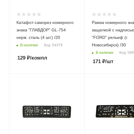
Катафот-саморез номерного
Рамка номерного зна
знака "ГЛАВДОР" GL-754
защелкой с надпись
нерж. сталь (4 шт.) /20
"FORD" рельеф (г.
Новосибирск) /30
В наличии
Код: 54379
В наличии
Код: 59
129
₽
/компл
171
₽
/шт