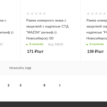
ка с
Рамка номерного знака с
Рамка номер
защелкой с надписью СТД
защелкой се
льеф (г.
"MAZDA" рельеф (г.
надписью "F
Новосибирск) /30
Новосибирск)
В наличии
В наличии
387
Код: 59939
171
₽
/шт
139
₽
/шт
ПОКАЗАТЬ ЕЩЕ
2
3
8