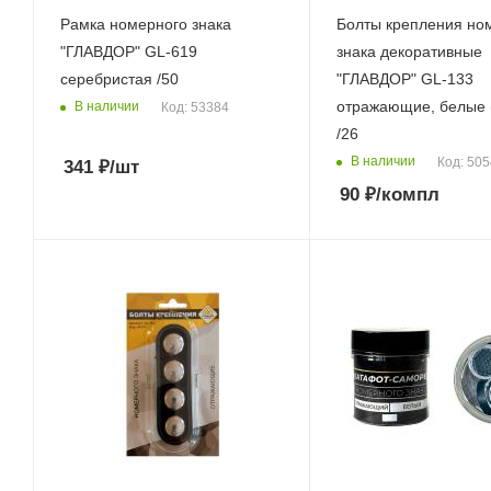
Рамка номерного знака
Болты крепления но
"ГЛАВДОР" GL-619
знака декоративные
серебристая /50
"ГЛАВДОР" GL-133
отражающие, белые (
В наличии
Код: 53384
/26
В наличии
Код: 50
341
₽
/шт
90
₽
/компл