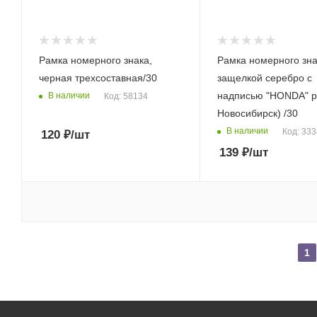
Рамка номерного знака,
Рамка номерного зна
черная трехсоставная/30
защелкой серебро с
надписью "HONDA" ре
В наличии
Код: 58134
Новосибирск) /30
В наличии
Код: 33
120
₽
/шт
139
₽
/шт
1