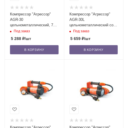
Компрессор "Агрессор"
Компрессор "Агрессор"
AGR-30
AGR-30L
цельнометаллический, 7
цельнометаллический со
Атм, 140 Вт, 12В/8
встроенным фонарём, 7
Под заказ
Под заказ
Атм, 140 Вт, 12В/8
5 288
₽
/шт
5 659
₽
/шт
В КОРЗИНУ
В КОРЗИНУ
Компрессор "Агрессор"
Компрессор "Агрессор"