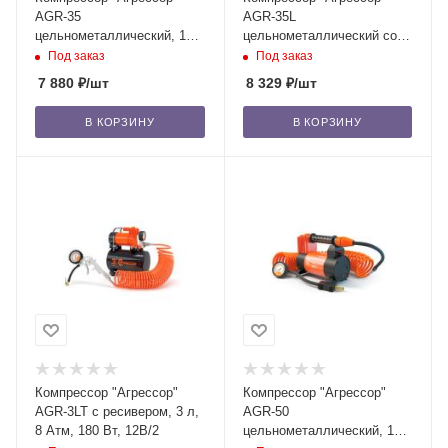
AGR-35
AGR-35L
цельнометаллический, 10
цельнометаллический со
Атм, 180 Вт, 12В/6
встроенным фонарём, 10
Под заказ
Под заказ
Атм, 180 Вт, 12В
7 880
₽
/шт
8 329
₽
/шт
В КОРЗИНУ
В КОРЗИНУ
Компрессор "Агрессор"
Компрессор "Агрессор"
AGR-3LT с ресивером, 3 л,
AGR-50
8 Атм, 180 Вт, 12В/2
цельнометаллический, 10