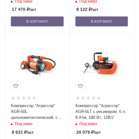
Атм, 280 Вт, 12В/6
Под заказ
Под заказ
17 470
₽
/шт
8 122
₽
/шт
В КОРЗИНУ
В КОРЗИНУ
Компрессор "Агрессор"
Компрессор "Агрессор"
AGR-50L
AGR-6LT с ресивером, 6 л,
цельнометаллический, со
8 Атм, 180 Вт, 12В/2
встроенным фонарём, 10
Под заказ
Под заказ
Атм, 280 Вт, 12В/6
8 631
₽
/шт
20 079
₽
/шт