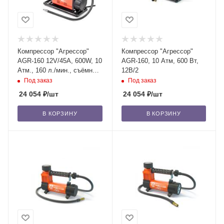
Компрессор "Агрессор"
Компрессор "Агрессор"
AGR-160 12V/45A, 600W, 10
AGR-160, 10 Атм, 600 Вт,
Атм., 160 л./мин., съёмный
12В/2
шланг 8 м
Под заказ
Под заказ
24 054
₽
/шт
24 054
₽
/шт
В КОРЗИНУ
В КОРЗИНУ