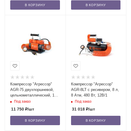
В КОРЗИНУ
В КОРЗИНУ
Компрессор "Агрессор"
Компрессор "Агрессор"
AGR-75 двухпоршневой,
AGR-8LT с ресивером, 8 л,
цельнометаллический, 10
8 Атм, 480 Вт, 12В/1
Атм, 300 Вт, 12В/4
Под заказ
Под заказ
11 750
₽
/шт
31 018
₽
/шт
В КОРЗИНУ
В КОРЗИНУ