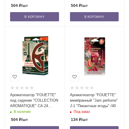
504
₽
/шт
504
₽
/шт
В КОРЗИНУ
В КОРЗИНУ
Ароматизатор "FOUETTE"
Ароматизатор "FOUETTE"
под сидение "COLLECTION
мембранный "Jam perfume"
AROMATIQUE" CA-24
J-1 "Пикантные ягоды" /40
новая машина, 200 мл /40
В наличии
Под заказ
504
₽
/шт
134
₽
/шт