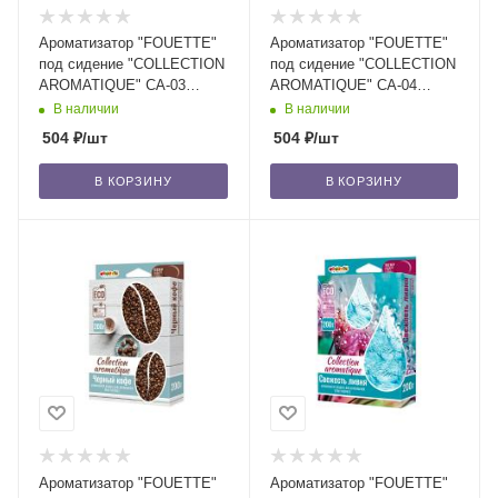
Ароматизатор "FOUETTE"
Ароматизатор "FOUETTE"
под сидение "COLLECTION
под сидение "COLLECTION
AROMATIQUE" CA-03
AROMATIQUE" CA-04
арбуз, 200 мл /40
вишня сладкая, 200 мл /40
В наличии
В наличии
504
₽
/шт
504
₽
/шт
В КОРЗИНУ
В КОРЗИНУ
Ароматизатор "FOUETTE"
Ароматизатор "FOUETTE"