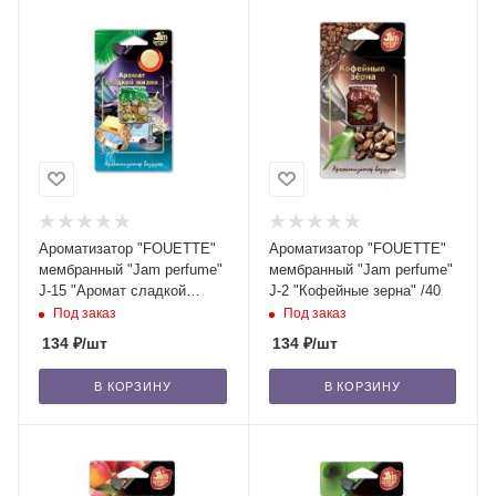
Ароматизатор "FOUETTE"
Ароматизатор "FOUETTE"
мембранный "Jam perfume"
мембранный "Jam perfume"
J-15 "Аромат сладкой
J-2 "Кофейные зерна" /40
жизни" /40
Под заказ
Под заказ
134
₽
/шт
134
₽
/шт
В КОРЗИНУ
В КОРЗИНУ