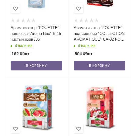
Ароматизатор "FOUETTE"
Ароматизатор "FOUETTE"
подвеска "Aroma Box" В-15
под сидение "COLLECTION
чистый озон /36
AROMATIQUE" CA-02 FOR
MAN, 200 мл /40
В наличии
В наличии
162
₽
/шт
504
₽
/шт
В КОРЗИНУ
В КОРЗИНУ