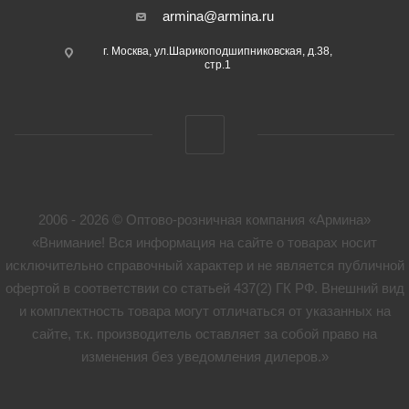
armina@armina.ru
г. Москва, ул.Шарикоподшипниковская, д.38,
стр.1
2006 - 2026 © Оптово-розничная компания «Армина»
«Внимание! Вся информация на сайте о товарах носит
исключительно справочный характер и не является публичной
офертой в соответствии со статьей 437(2) ГК РФ. Внешний вид
и комплектность товара могут отличаться от указанных на
сайте, т.к. производитель оставляет за собой право на
изменения без уведомления дилеров.»