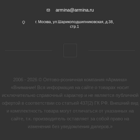
armina@armina.ru
г. Москва, ул.Шарикоподшипниковская, д.38,
стр.1
2006 - 2026 © Оптово-розничная компания «Армина»
«Внимание! Вся информация на сайте о товарах носит
исключительно справочный характер и не является публичной
офертой в соответствии со статьей 437(2) ГК РФ. Внешний вид
и комплектность товара могут отличаться от указанных на
сайте, т.к. производитель оставляет за собой право на
изменения без уведомления дилеров.»