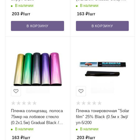
уп-5/500
В наличии
В наличии
203
₽
/шт
163
₽
/шт
В КОРЗИНУ
В КОРЗИНУ
Пленка солнцезащ. полоса
Пленка тонировочная "Solar
75мкр на лобовое стекло
film" 25% Blaсk (0.5м x 3м)/
(0.2x1.5м) Gradual Black /
уп-5/200
уп-5/500
В наличии
В наличии
163
₽
/шт
203
₽
/шт