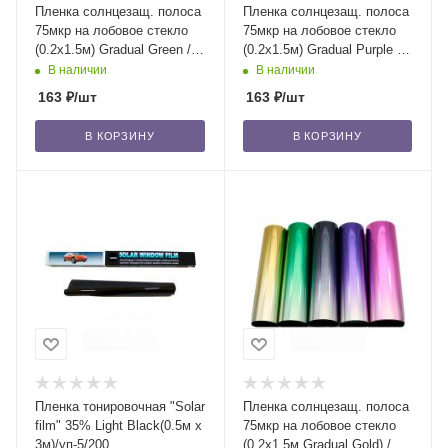
Пленка солнцезащ. полоса
Пленка солнцезащ. полоса
75мкр на лобовое стекло
75мкр на лобовое стекло
(0.2x1.5м) Gradual Green /
(0.2x1.5м) Gradual Purple /
уп-5/500
уп-5/500
В наличии
В наличии
163
₽
/шт
163
₽
/шт
В КОРЗИНУ
В КОРЗИНУ
Пленка тонировочная "Solar
Пленка солнцезащ. полоса
film" 35% Light Black(0.5м x
75мкр на лобовое стекло
3м)/уп-5/200
(0.2x1.5м Gradual Gold) /