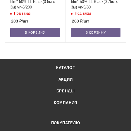
film" 50% LL Black(0.5м x
film" 50% LL Black(0.75м x
3м) уп-5/200
3м) уп-5/80
Под заказ
Под заказ
203
₽
/шт
263
₽
/шт
В КОРЗИНУ
В КОРЗИНУ
КАТАЛОГ
АКЦИИ
БРЕНДЫ
КОМПАНИЯ
ПОКУПАТЕЛЮ