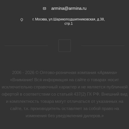
armina@armina.ru
г. Москва, ул.Шарикоподшипниковская, д.38,
стр.1
2006 - 2026 © Оптово-розничная компания «Армина»
«Внимание! Вся информация на сайте о товарах носит
исключительно справочный характер и не является публичной
офертой в соответствии со статьей 437(2) ГК РФ. Внешний вид
и комплектность товара могут отличаться от указанных на
сайте, т.к. производитель оставляет за собой право на
изменения без уведомления дилеров.»