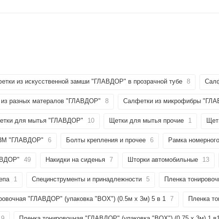
етки из искусственной замши "ГЛАВДОР" в прозрачной тубе
8
Салф
 из разных матералов "ГЛАВДОР"
8
Салфетки из микрофибры "ГЛА
етки для мытья "ГЛАВДОР"
10
Щетки для мытья прочие
1
Щет
 3М "ГЛАВДОР"
6
Болты крепления и прочее
6
Рамка номерног
ЛАВДОР"
49
Накидки на сиденья
7
Шторки автомобильные
13
епа
1
Специнструменты и принадлежности
5
Пленка тонировоч
ровочная "ГЛАВДОР" (упаковка "BOX") (0.5м х 3м) 5 в 1
7
Пленка то
9
Пленка тонировочная "ГЛАВДОР" (упаковка "BOX") (0,75 х 3м) 1 в