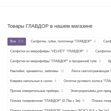
Товары ГЛАВДОР в нашем магазине
Все
474
Салфетки, губки, полотенца "ГЛАВДОР"
5
Салф
Салфетки из микрофибры "VELVET" "ГЛАВДОР"
6
Салфетки
Салфетки из микрофибры "ГЛАВДОР" в прозрачной тубе
4
Щ
Наклейки, орнаменты, эмблемы
12
Лента светоотражающая
Коврики напольные в салон
4
Оплетки рулевого колеса "Г
Прочие измерительные приборы
2
Электроразъёмы для приц
Пленка тонировочная "ГЛАВДОР" (0.75м х 3м)
8
Пленка тони
Пленка тонировочная "ГЛАВДОР" (упаковка "BOX") (0,5 х 3м) 1в1