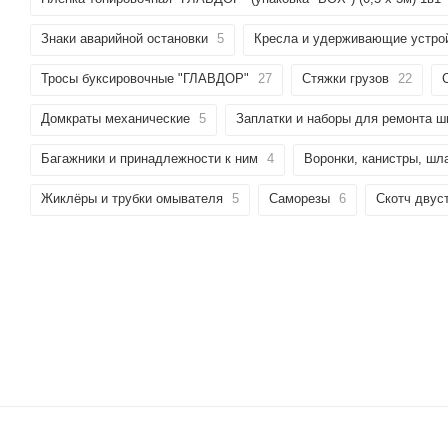
Знаки аварийной остановки
5
Кресла и удерживающие устро
Тросы буксировочные "ГЛАВДОР"
27
Стяжки грузов
22
Домкраты механические
5
Заплатки и наборы для ремонта ш
Багажники и принадлежности к ним
4
Воронки, канистры, шл
Жиклёры и трубки омывателя
5
Саморезы
6
Скотч двус