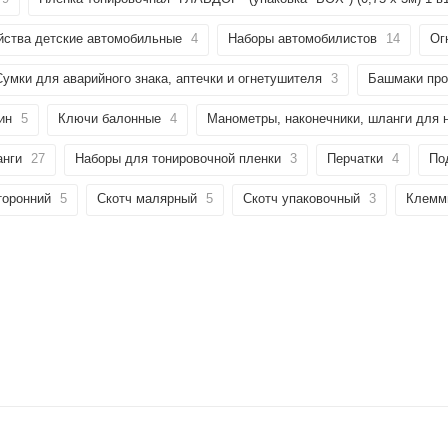
йства детские автомобильные
4
Наборы автомобилистов
14
Ог
Сумки для аварийного знака, аптечки и огнетушителя
3
Башмаки про
ин
5
Ключи балонные
4
Манометры, наконечники, шланги для 
анги
27
Наборы для тонировочной пленки
3
Перчатки
4
По
торонний
5
Скотч малярный
5
Скотч упаковочный
3
Клемм