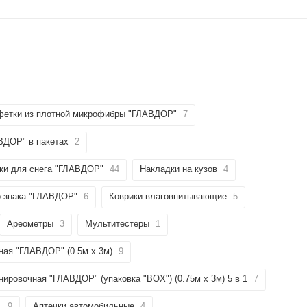
етки из плотной микрофибры "ГЛАВДОР"
7
ВДОР" в пакетах
2
ки для снега "ГЛАВДОР"
44
Накладки на кузов
4
о знака "ГЛАВДОР"
6
Коврики влаговпитывающие
5
Ареометры
3
Мультитестеры
1
ная "ГЛАВДОР" (0.5м х 3м)
9
нировочная "ГЛАВДОР" (упаковка "BOX") (0.75м х 3м) 5 в 1
7
1
9
Аптечки автомобильные
4