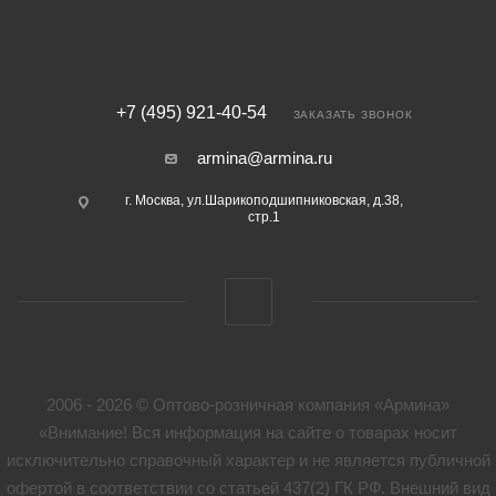
+7 (495) 921-40-54
ЗАКАЗАТЬ ЗВОНОК
armina@armina.ru
г. Москва, ул.Шарикоподшипниковская, д.38,
стр.1
2006 - 2026 © Оптово-розничная компания «Армина»
«Внимание! Вся информация на сайте о товарах носит
исключительно справочный характер и не является публичной
офертой в соответствии со статьей 437(2) ГК РФ. Внешний вид