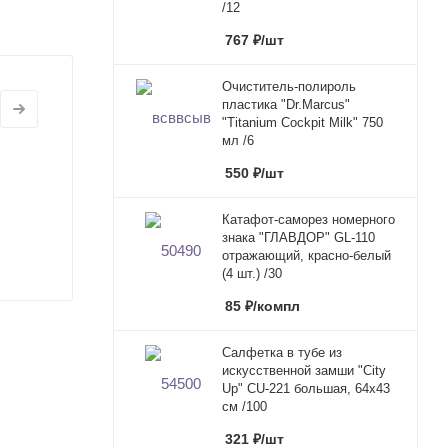
/12
767
₽
/шт
Очиститель-полироль
пластика "Dr.Marcus"
"Titanium Cockpit Milk" 750
мл /6
550
₽
/шт
Катафот-саморез номерного
знака "ГЛАВДОР" GL-110
отражающий, красно-белый
(4 шт.) /30
85
₽
/компл
Салфетка в тубе из
искусственной замши "City
Up" CU-221 большая, 64x43
см /100
321
₽
/шт