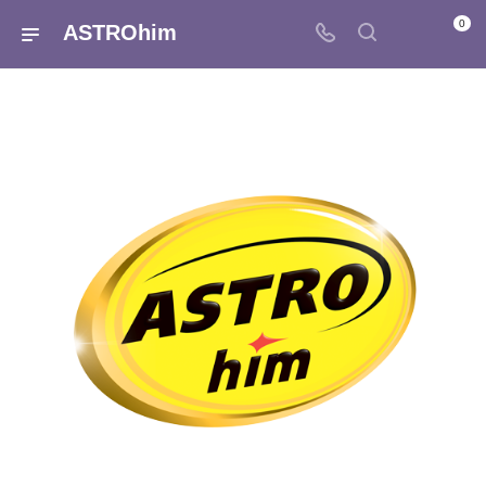
0
ASTROhim