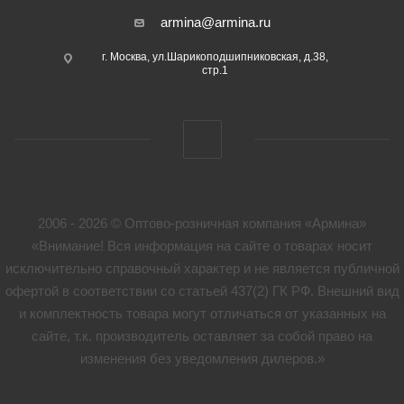
armina@armina.ru
г. Москва, ул.Шарикоподшипниковская, д.38,
стр.1
2006 - 2026 © Оптово-розничная компания «Армина»
«Внимание! Вся информация на сайте о товарах носит
исключительно справочный характер и не является публичной
офертой в соответствии со статьей 437(2) ГК РФ. Внешний вид
и комплектность товара могут отличаться от указанных на
сайте, т.к. производитель оставляет за собой право на
изменения без уведомления дилеров.»