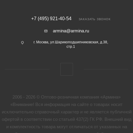
+7 (495) 921-40-54
ЗАКАЗАТЬ ЗВОНОК
armina@armina.ru
г. Москва, ул.Шарикоподшипниковская, д.38,
стр.1
2006 - 2026 © Оптово-розничная компания «Армина»
«Внимание! Вся информация на сайте о товарах носит
исключительно справочный характер и не является публичной
офертой в соответствии со статьей 437(2) ГК РФ. Внешний вид
и комплектность товара могут отличаться от указанных на