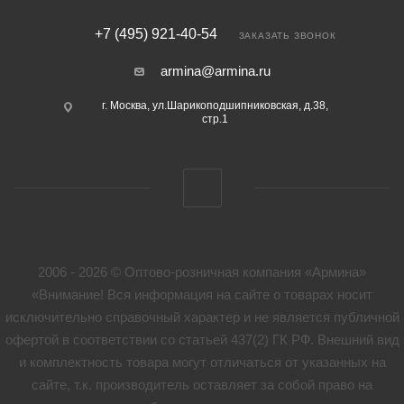
+7 (495) 921-40-54
ЗАКАЗАТЬ ЗВОНОК
armina@armina.ru
г. Москва, ул.Шарикоподшипниковская, д.38,
стр.1
2006 - 2026 © Оптово-розничная компания «Армина»
«Внимание! Вся информация на сайте о товарах носит
исключительно справочный характер и не является публичной
офертой в соответствии со статьей 437(2) ГК РФ. Внешний вид
и комплектность товара могут отличаться от указанных на
сайте, т.к. производитель оставляет за собой право на