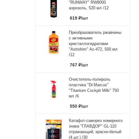
"RUNWAY" RW8000
аэрозоль, 520 мл /12
619
₽
/шт
Преобразователь ржавчины
с активными
кристаллогидратами
"Astrohim" Ас-472, 500 мл
/12
767
₽
/шт
Очиститель-полироль
пластика "Dr.Marcus"
"Titanium Cockpit Milk" 750
мл /6
550
₽
/шт
Катафот-саморез номерного
знака "ГЛАВДОР" GL-110
отражающий, красно-белый
(4 шт.) /30