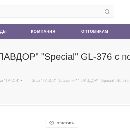
НДЫ
КОМПАНИЯ
ОПТОВИКАМ
АВДОР" "Special" GL-376 с по
—
ки "ТАКСИ"
Знак "ТАКСИ" "Шашечки" "ГЛАВДОР" "Special" GL-376 с
ОТЛОЖИТЬ