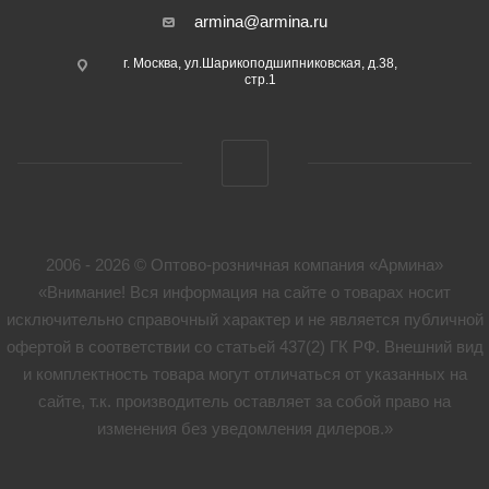
armina@armina.ru
г. Москва, ул.Шарикоподшипниковская, д.38,
стр.1
2006 - 2026 © Оптово-розничная компания «Армина»
«Внимание! Вся информация на сайте о товарах носит
исключительно справочный характер и не является публичной
офертой в соответствии со статьей 437(2) ГК РФ. Внешний вид
и комплектность товара могут отличаться от указанных на
сайте, т.к. производитель оставляет за собой право на
изменения без уведомления дилеров.»