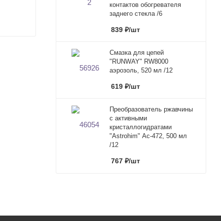
контактов обогревателя
заднего стекла /6
839
₽
/шт
Смазка для цепей
"RUNWAY" RW8000
аэрозоль, 520 мл /12
619
₽
/шт
Преобразователь ржавчины
с активными
кристаллогидратами
"Astrohim" Ас-472, 500 мл
/12
767
₽
/шт