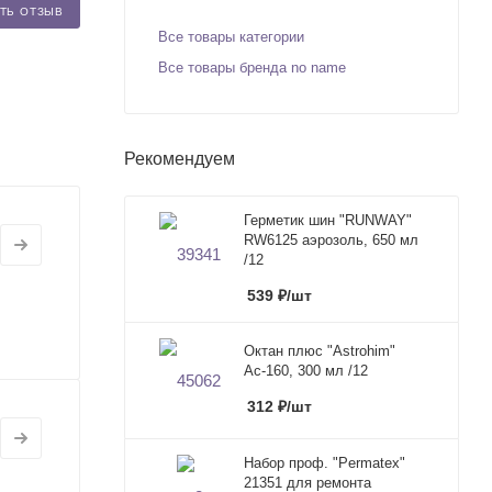
ТЬ ОТЗЫВ
Все товары категории
Все товары бренда no name
Рекомендуем
Герметик шин "RUNWAY"
RW6125 аэрозоль, 650 мл
/12
539
₽
/шт
Октан плюс "Astrohim"
Ас-160, 300 мл /12
312
₽
/шт
Набор проф. "Permatex"
21351 для ремонта