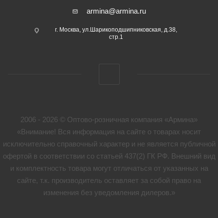
armina@armina.ru
г. Москва, ул.Шарикоподшипниковская, д.38,
стр.1
2006 - 2026 © Оптово-розничная компания «Армина»
«Внимание! Вся информация на сайте о товарах носит
исключительно справочный характер и не является публичной
офертой в соответствии со статьей 437(2) ГК РФ. Внешний вид
и комплектность товара могут отличаться от указанных на
сайте, т.к. производитель оставляет за собой право на
изменения без уведомления дилеров.»