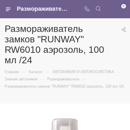
0
Размораживатель замков "RUNWAY" RW6010 аэрозоль, 100 мл /24 - купить в интернет-магазине Армина
Размораживатель
замков "RUNWAY"
RW6010 аэрозоль, 100
мл /24
—
—
—
Главная
Каталог
АВТОХИМИЯ И АВТОКОСМЕТИКА
—
—
Зимняя автохимия
Размораживатели
Размораживатель замков "RUNWAY" RW6010 аэрозоль, 100 мл /24