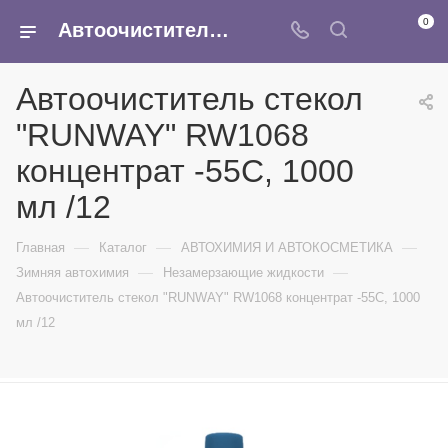
0
Автоочиститель стекол "RUNWAY" RW1068 концентрат -55С, 1000 мл /12 - купить в интернет-магазине Армина
Автоочиститель стекол
"RUNWAY" RW1068
концентрат -55С, 1000
мл /12
—
—
—
Главная
Каталог
АВТОХИМИЯ И АВТОКОСМЕТИКА
—
—
Зимняя автохимия
Незамерзающие жидкости
Автоочиститель стекол "RUNWAY" RW1068 концентрат -55С, 1000
мл /12