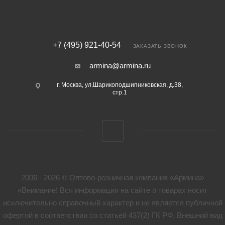
+7 (495) 921-40-54
ЗАКАЗАТЬ ЗВОНОК
armina@armina.ru
г. Москва, ул.Шарикоподшипниковская, д.38,
стр.1
2006 - 2026 © Оптово-розничная компания «Армина»
«Внимание! Вся информация на сайте о товарах носит
исключительно справочный характер и не является публичной
офертой в соответствии со статьей 437(2) ГК РФ. Внешний вид