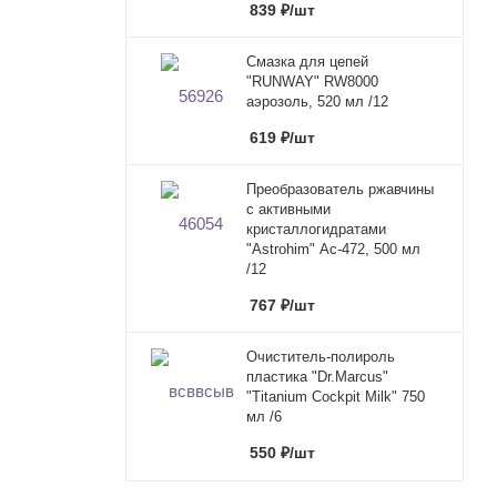
839
₽
/шт
Смазка для цепей
"RUNWAY" RW8000
аэрозоль, 520 мл /12
619
₽
/шт
Преобразователь ржавчины
с активными
кристаллогидратами
"Astrohim" Ас-472, 500 мл
/12
767
₽
/шт
Очиститель-полироль
пластика "Dr.Marcus"
"Titanium Cockpit Milk" 750
мл /6
550
₽
/шт