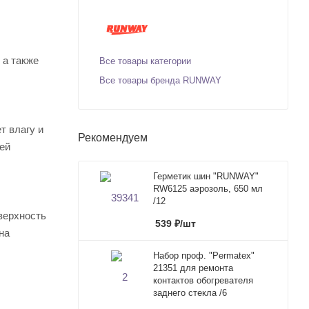
 а также
Все товары категории
Все товары бренда RUNWAY
т влагу и
Рекомендуем
ей
Герметик шин "RUNWAY"
RW6125 аэрозоль, 650 мл
/12
верхность
539
₽
/шт
на
Набор проф. "Permatex"
21351 для ремонта
контактов обогревателя
заднего стекла /6