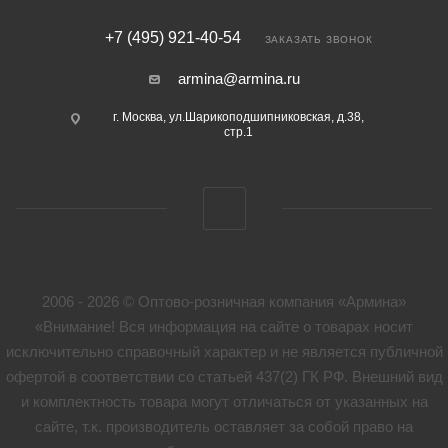
+7 (495) 921-40-54
ЗАКАЗАТЬ ЗВОНОК
armina@armina.ru
г. Москва, ул.Шарикоподшипниковская, д.38,
стр.1
2006 - 2026 © Оптово-розничная компания «Армина»
«Внимание! Вся информация на сайте о товарах носит
исключительно справочный характер и не является публичной
офертой в соответствии со статьей 437(2) ГК РФ. Внешний вид
и комплектность товара могут отличаться от указанных на
сайте, т.к. производитель оставляет за собой право на