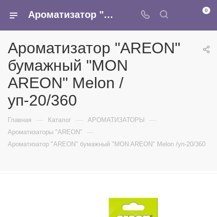
0
Ароматизатор "AREON" бумажный "MON AREON" Melon /уп-20/360 - купить в интернет-магазине Армина
Ароматизатор "AREON"
бумажный "MON
AREON" Melon /
уп-20/360
—
—
—
Главная
Каталог
АРОМАТИЗАТОРЫ
—
Ароматизаторы "AREON"
Ароматизатор "AREON" бумажный "MON AREON" Melon /уп-20/360