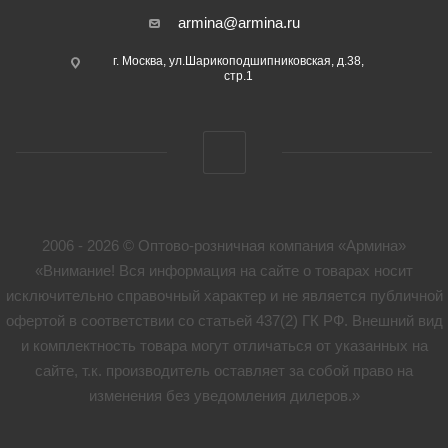
armina@armina.ru
г. Москва, ул.Шарикоподшипниковская, д.38,
стр.1
2006 - 2026 © Оптово-розничная компания «Армина»
«Внимание! Вся информация на сайте о товарах носит
исключительно справочный характер и не является публичной
офертой в соответствии со статьей 437(2) ГК РФ. Внешний вид
и комплектность товара могут отличаться от указанных на
сайте, т.к. производитель оставляет за собой право на
изменения без уведомления дилеров.»