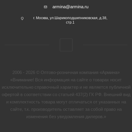
armina@armina.ru
г. Москва, ул.Шарикоподшипниковская, д.38,
стр.1
2006 - 2026 © Оптово-розничная компания «Армина»
«Внимание! Вся информация на сайте о товарах носит
исключительно справочный характер и не является публичной
офертой в соответствии со статьей 437(2) ГК РФ. Внешний вид
и комплектность товара могут отличаться от указанных на
сайте, т.к. производитель оставляет за собой право на
изменения без уведомления дилеров.»