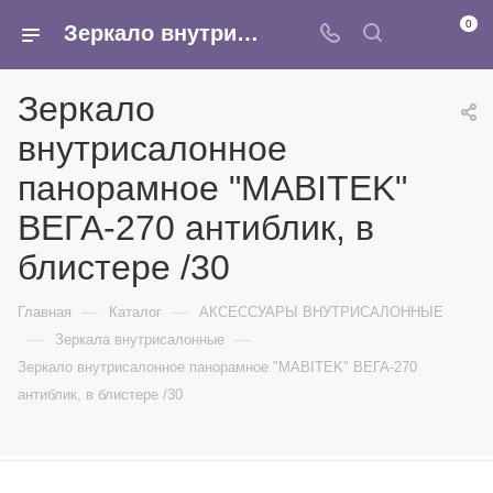
0
Зеркало внутрисалонное панорамное "MABITEK" ВЕГА-270 антиблик, в блистере /30 - купить в интернет-магазине Армина
Зеркало
внутрисалонное
панорамное "MABITEK"
ВЕГА-270 антиблик, в
блистере /30
—
—
Главная
Каталог
АКСЕССУАРЫ ВНУТРИСАЛОННЫЕ
—
—
Зеркала внутрисалонные
Зеркало внутрисалонное панорамное "MABITEK" ВЕГА-270
антиблик, в блистере /30