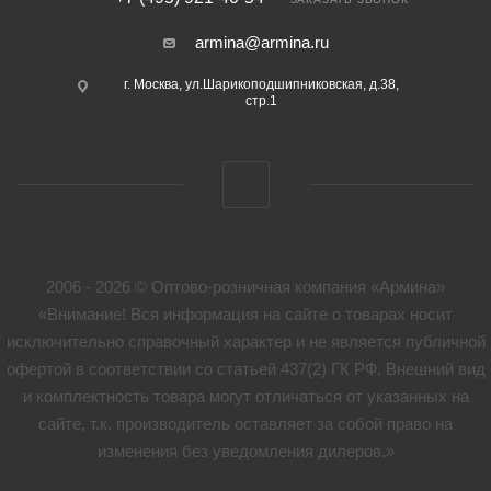
armina@armina.ru
г. Москва, ул.Шарикоподшипниковская, д.38,
стр.1
2006 - 2026 © Оптово-розничная компания «Армина»
«Внимание! Вся информация на сайте о товарах носит
исключительно справочный характер и не является публичной
офертой в соответствии со статьей 437(2) ГК РФ. Внешний вид
и комплектность товара могут отличаться от указанных на
сайте, т.к. производитель оставляет за собой право на
изменения без уведомления дилеров.»