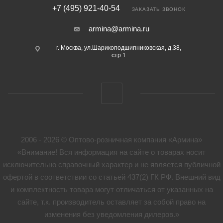
+7 (495) 921-40-54
ЗАКАЗАТЬ ЗВОНОК
armina@armina.ru
г. Москва, ул.Шарикоподшипниковская, д.38,
стр.1
2006 - 2026 © Оптово-розничная компания «Армина»
«Внимание! Вся информация на сайте о товарах носит
исключительно справочный характер и не является публичной
офертой в соответствии со статьей 437(2) ГК РФ. Внешний вид
и комплектность товара могут отличаться от указанных на
сайте, т.к. производитель оставляет за собой право на
изменения без уведомления дилеров.»