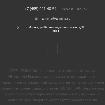
+7 (495) 921-40-54
ЗАКАЗАТЬ ЗВОНОК
armina@armina.ru
г. Москва, ул.Шарикоподшипниковская, д.38,
стр.1
2006 - 2026 © Оптово-розничная компания «Армина»
«Внимание! Вся информация на сайте о товарах носит
исключительно справочный характер и не является публичной
офертой в соответствии со статьей 437(2) ГК РФ. Внешний вид
и комплектность товара могут отличаться от указанных на
сайте, т.к. производитель оставляет за собой право на