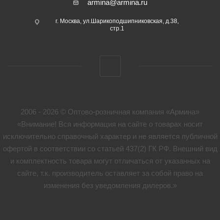
armina@armina.ru
г. Москва, ул.Шарикоподшипниковская, д.38,
стр.1
2006 - 2026 © Оптово-розничная компания «Армина»
«Внимание! Вся информация на сайте о товарах носит
исключительно справочный характер и не является публичной
офертой в соответствии со статьей 437(2) ГК РФ. Внешний вид
и комплектность товара могут отличаться от указанных на
сайте, т.к. производитель оставляет за собой право на
изменения без уведомления дилеров.»