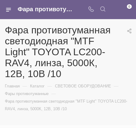
0
Фара противотуманная светодиодная "MTF Light" TOYOTA LC200-RAV4, линза, 5000К, 12В, 10В /10 - купить в интернет-магазине Армина
Фара противотуманная
светодиодная "MTF
Light" TOYOTA LC200-
RAV4, линза, 5000К,
12В, 10В /10
—
—
—
Главная
Каталог
СВЕТОВОЕ ОБОРУДОВАНИЕ
—
Фары противотуманные
Фара противотуманная светодиодная "MTF Light" TOYOTA LC200-
RAV4, линза, 5000К, 12В, 10В /10