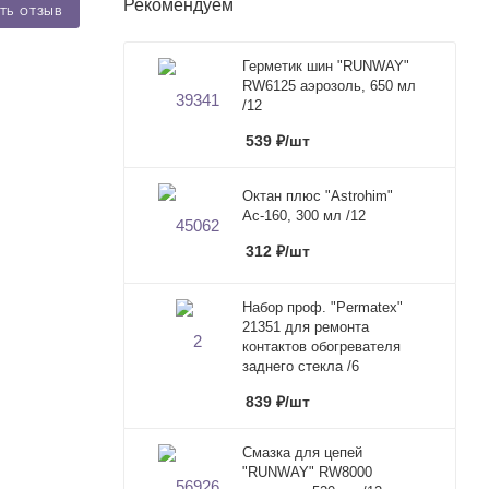
Рекомендуем
ТЬ ОТЗЫВ
Герметик шин "RUNWAY"
RW6125 аэрозоль, 650 мл
/12
539
₽
/шт
Октан плюс "Astrohim"
Ас-160, 300 мл /12
312
₽
/шт
Набор проф. "Permatex"
21351 для ремонта
контактов обогревателя
заднего стекла /6
839
₽
/шт
Смазка для цепей
"RUNWAY" RW8000