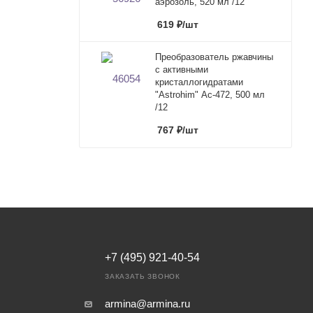
аэрозоль, 520 мл /12
619
₽
/шт
Преобразователь ржавчины
с активными
кристаллогидратами
"Astrohim" Ас-472, 500 мл
/12
767
₽
/шт
+7 (495) 921-40-54
ЗАКАЗАТЬ ЗВОНОК
armina@armina.ru