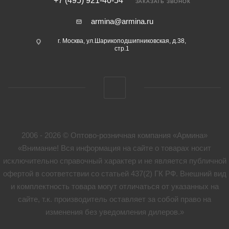
+7 (495) 921-40-54
ЗАКАЗАТЬ ЗВОНОК
armina@armina.ru
г. Москва, ул.Шарикоподшипниковская, д.38,
стр.1
2006 - 2026 © Оптово-розничная компания «Армина»
«Внимание! Вся информация на сайте о товарах носит
исключительно справочный характер и не является публичной
офертой в соответствии со статьей 437(2) ГК РФ. Внешний вид
и комплектность товара могут отличаться от указанных на
сайте, т.к. производитель оставляет за собой право на
изменения без уведомления дилеров.»